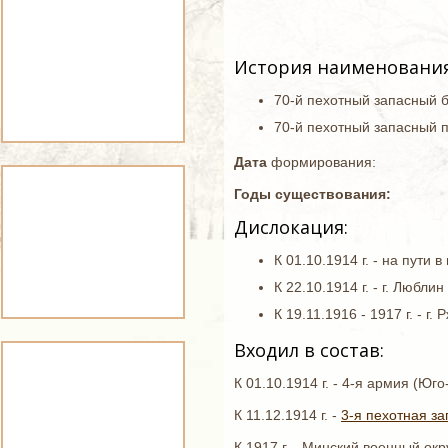
История наименования
70-й пехотный запасный б
70-й пехотный запасный п
Дата
формирования:
Годы существования:
Дислокация:
К 01.10.1914 г. - на пути в 
К 22.10.1914 г. - г. Люблин
К 19.11.1916 - 1917 г. - г. 
Входил в состав:
К 01.10.1914 г. - 4-я армия (Ю
К 11.12.1914 г. -
3-я пехотная за
К 1917 г. - Минский военный ок