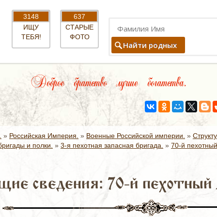
3148
637
ИЩУ
СТАРЫЕ
ТЕБЯ!
ФОТО
Найти родных
Доброе братство лучше богатства.
.
»
Российская Империя.
»
Военные Российской империи.
»
Структ
ригады и полки.
»
3-я пехотная запасная бригада.
»
70-й пехотный
щие сведения: 70-й пехотный 