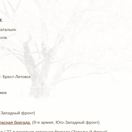
:
атальон.
олк.
г.
Брест-Литовск
Ржев
го-Западный фронт)
пасная бригада.
(9-я армия, Юго-Западный фронт)
руг / 27-я пехотная запасная бригада (Западный фронт)