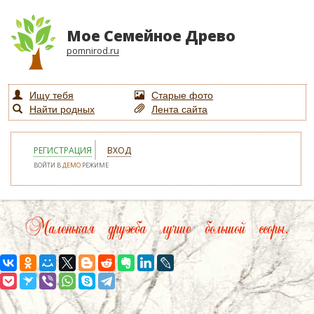
Мое Семейное Древо
pomnirod.ru
Ищу тебя
Старые фото
Найти родных
Лента сайта
РЕГИСТРАЦИЯ
ВХОД
ВОЙТИ В
ДЕМО
РЕЖИМЕ
Маленькая дружба лучше большой ссоры.