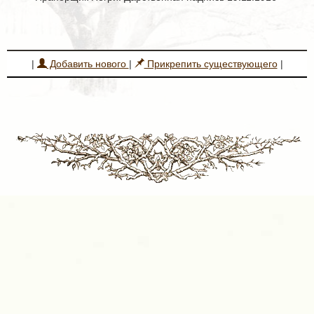
|
Добавить нового
|
Прикрепить существующего
|