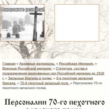
Главная
»
Архивные материалы.
»
Российская Империя.
»
Военные Российской империи.
»
Структура, состав и
подразделения вооруженных сил Российской империи до 1918
г.
»
Запасные бригады и полки.
»
3-я пехотная запасная
бригада.
»
70-й пехотный запасный полк.
»
Персоналии 70-го
пехотного запасного полка.
Персоналии 70-го пехотного