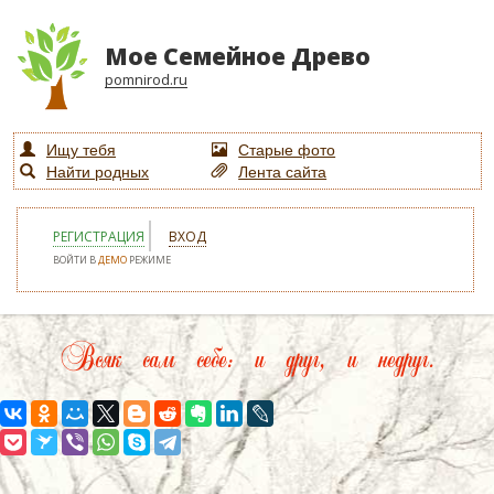
Мое Семейное Древо
pomnirod.ru
Ищу тебя
Старые фото
Найти родных
Лента сайта
РЕГИСТРАЦИЯ
ВХОД
ВОЙТИ В
ДЕМО
РЕЖИМЕ
Всяк сам себе: и друг, и недруг.