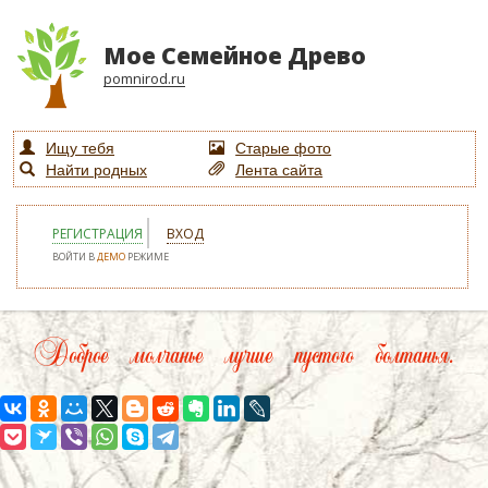
Мое Семейное Древо
pomnirod.ru
Ищу тебя
Старые фото
Найти родных
Лента сайта
РЕГИСТРАЦИЯ
ВХОД
ВОЙТИ В
ДЕМО
РЕЖИМЕ
Доброе молчанье лучше пустого болтанья.