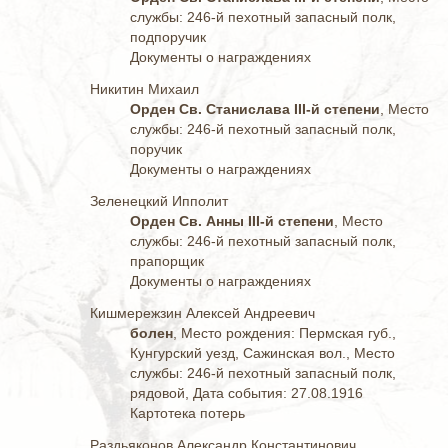
службы: 246-й пехотный запасный полк,
подпоручик
Документы о награждениях
Никитин Михаил
Орден Св. Станислава III-й степени
, Место
службы: 246-й пехотный запасный полк,
поручик
Документы о награждениях
Зеленецкий Ипполит
Орден Св. Анны III-й степени
, Место
службы: 246-й пехотный запасный полк,
прапорщик
Документы о награждениях
Кишмережзин Алексей Андреевич
болен
, Место рождения: Пермская губ.,
Кунгурский уезд, Сажинская вол., Место
службы: 246-й пехотный запасный полк,
рядовой, Дата события: 27.08.1916
Картотека потерь
Раздьяконов Александр Константинович