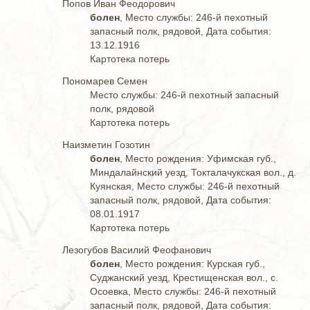
Попов Иван Феодорович
болен
, Место службы: 246-й пехотный
запасный полк, рядовой, Дата события:
13.12.1916
Картотека потерь
Пономарев Семен
Место службы: 246-й пехотный запасный
полк, рядовой
Картотека потерь
Наизметин Гозотин
болен
, Место рождения: Уфимская губ.,
Миндалайнский уезд, Токталачукская вол., д.
Куянская, Место службы: 246-й пехотный
запасный полк, рядовой, Дата события:
08.01.1917
Картотека потерь
Лезогубов Василий Феофанович
болен
, Место рождения: Курская губ.,
Суджанский уезд, Крестищенская вол., с.
Осоевка, Место службы: 246-й пехотный
запасный полк, рядовой, Дата события: