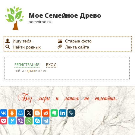
Мое Семейное Древо
pomnirod.ru
Ищу тебя
Старые фото
Найти родных
Лента сайта
РЕГИСТРАЦИЯ
ВХОД
ВОЙТИ В
ДЕМО
РЕЖИМЕ
Без меры и лаптя не сплетёшь.