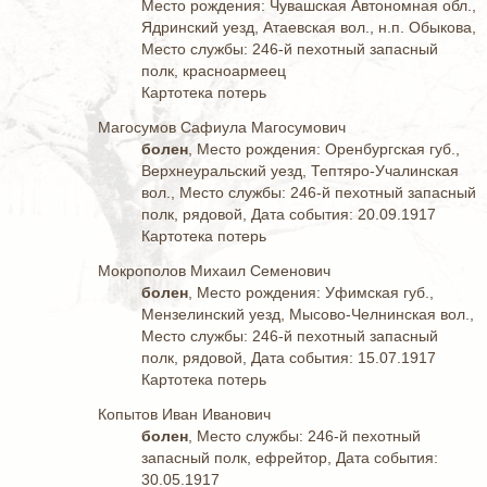
Место рождения: Чувашская Автономная обл.,
Ядринский уезд, Атаевская вол., н.п. Обыкова,
Место службы: 246-й пехотный запасный
полк, красноармеец
Картотека потерь
Магосумов Сафиула Магосумович
болен
, Место рождения: Оренбургская губ.,
Верхнеуральский уезд, Тептяро-Учалинская
вол., Место службы: 246-й пехотный запасный
полк, рядовой, Дата события: 20.09.1917
Картотека потерь
Мокрополов Михаил Семенович
болен
, Место рождения: Уфимская губ.,
Мензелинский уезд, Мысово-Челнинская вол.,
Место службы: 246-й пехотный запасный
полк, рядовой, Дата события: 15.07.1917
Картотека потерь
Копытов Иван Иванович
болен
, Место службы: 246-й пехотный
запасный полк, ефрейтор, Дата события:
30.05.1917