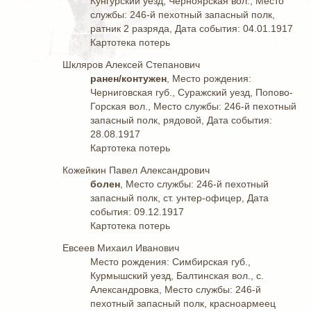
Кунгурский уезд, Черноярская вол., Место
службы: 246-й пехотный запасный полк,
ратник 2 разряда, Дата события: 04.01.1917
Картотека потерь
Шкляров Алексей Степанович
ранен/контужен
, Место рождения:
Черниговская губ., Суражский уезд, Попово-
Горская вол., Место службы: 246-й пехотный
запасный полк, рядовой, Дата события:
28.08.1917
Картотека потерь
Кожейкин Павел Александрович
болен
, Место службы: 246-й пехотный
запасный полк, ст. унтер-офицер, Дата
события: 09.12.1917
Картотека потерь
Евсеев Михаил Иванович
Место рождения: Симбирская губ.,
Курмышский уезд, Балтинская вол., с.
Александровка, Место службы: 246-й
пехотный запасный полк, красноармеец