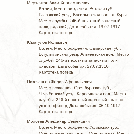
Мерзляков Аким Харлампиевич
болен
, Место рождения: Вятская губ.,
Глазовский уезд, Васильевская вол., д. Куры,
Место службы: 246-й пехотный запасный
полк, рядовой, Дата события: 19.07.1917
Картотека потерь
Юмагулов Исламгул
болен
, Место рождения: Самарская губ.,
Бугульминский уезд, Алькеевская вол., Место
службы: 246-й пехотный запасный полк,
рядовой, Дата события: 27.07.1916
Картотека потерь
Показаньев Федор Афанасьевич
Место рождения: Оренбургская губ.,
Челябинский уезд, Карасинская вол., Место
службы: 246-й пехотный запасный полк, ст.
унтер-офицер, Дата события: 06.10.1917
Картотека потерь
Мойсеев Александр Семенович
болен
, Место рождения: Уфимская губ.,
Стерлитамакский уезд, г. Стерлитамак, Место