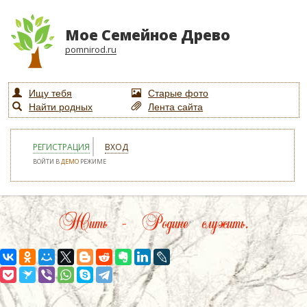
Мое Семейное Древо
pomnirod.ru
Ищу тебя
Старые фото
Найти родных
Лента сайта
РЕГИСТРАЦИЯ
ВХОД
ВОЙТИ В
ДЕМО
РЕЖИМЕ
Жить – Родине служить.