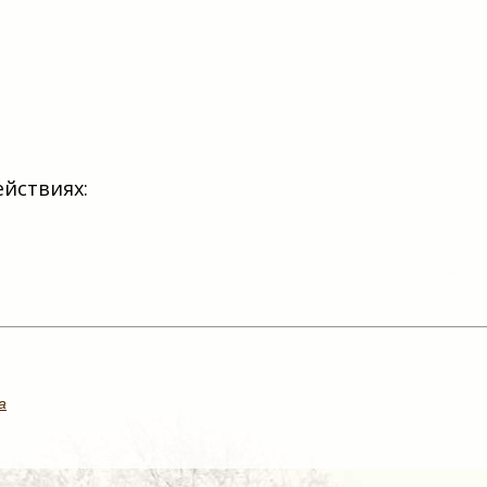
ействиях:
а