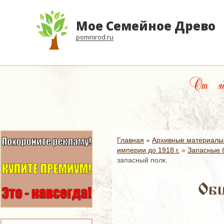
Мое Семейное Древо
pomnirod.ru
От яб
Главная
»
Архивные материалы
империи до 1918 г.
»
Запасные б
запасный полк.
Общ