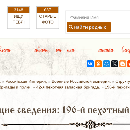
3148
637
ИЩУ
СТАРЫЕ
ТЕБЯ!
ФОТО
Найти родных
лони — яблоко, от ели — шишка. (мордо
.
»
Российская Империя.
»
Военные Российской империи.
»
Структ
ригады и полки.
»
42-я пехотная запасная бригада.
»
196-й пехотн
ие сведения: 196-й пехотный