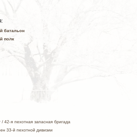
:
ый батальон
й полк
 / 42-я пехотная запасная бригада
нен 33-й пехотной дивизии