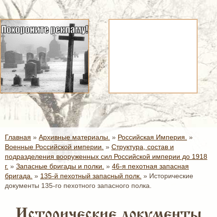
Главная
»
Архивные материалы.
»
Российская Империя.
»
Военные Российской империи.
»
Структура, состав и
подразделения вооруженных сил Российской империи до 1918
г.
»
Запасные бригады и полки.
»
46-я пехотная запасная
бригада.
»
135-й пехотный запасный полк.
»
Исторические
документы 135-го пехотного запасного полка.
Исторические документы