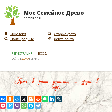
Мое Семейное Древо
pomnirod.ru
Ищу тебя
Старые фото
Найти родных
Лента сайта
РЕГИСТРАЦИЯ
ВХОД
ВОЙТИ В
ДЕМО
РЕЖИМЕ
Коня в рати узнаешь, а друга в
беде.