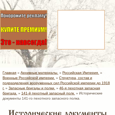
Главная
»
Архивные материалы.
»
Российская Империя.
»
Военные Российской империи.
»
Структура, состав и
подразделения вооруженных сил Российской империи до 1918
г.
»
Запасные бригады и полки.
»
46-я пехотная запасная
бригада.
»
141-й пехотный запасный полк.
»
Исторические
документы 141-го пехотного запасного полка.
Исторические документы