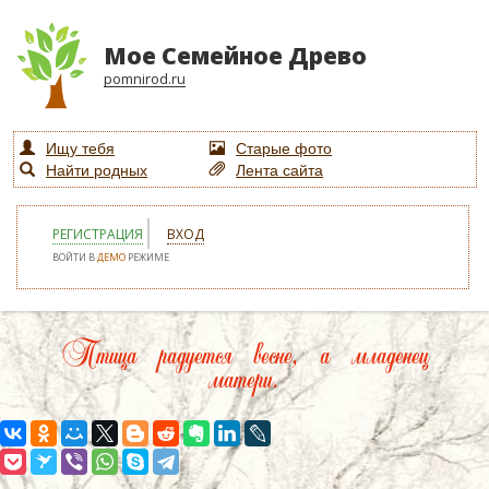
Мое Семейное Древо
pomnirod.ru
Ищу тебя
Старые фото
Найти родных
Лента сайта
РЕГИСТРАЦИЯ
ВХОД
ВОЙТИ В
ДЕМО
РЕЖИМЕ
Птица радуется весне, а младенец
матери.