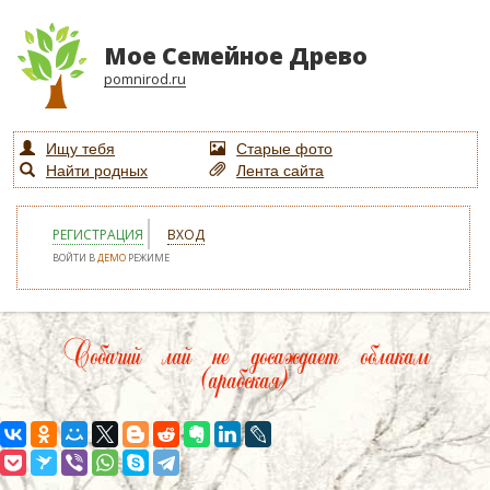
Мое Семейное Древо
pomnirod.ru
Ищу тебя
Старые фото
Найти родных
Лента сайта
РЕГИСТРАЦИЯ
ВХОД
ВОЙТИ В
ДЕМО
РЕЖИМЕ
Собачий лай не досаждает облакам
(арабская)