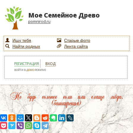
Мое Семейное Древо
pomnirod.ru
Ищу тебя
Старые фото
Найти родных
Лента сайта
РЕГИСТРАЦИЯ
ВХОД
ВОЙТИ В
ДЕМО
РЕЖИМЕ
Не будь солонее соли или слаще мёда.
(башкирская)