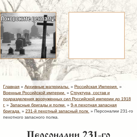
Главная
»
Архивные материалы.
»
Российская Империя.
»
Военные Российской империи.
»
Структура, состав и
подразделения вооруженных сил Российской империи до 1918
г.
»
Запасные бригады и полки.
»
9-я пехотная запасная
бригада.
»
231-й пехотный запасный полк.
»
Персоналии 231-го
пехотного запасного полка.
Персоналии 231-го