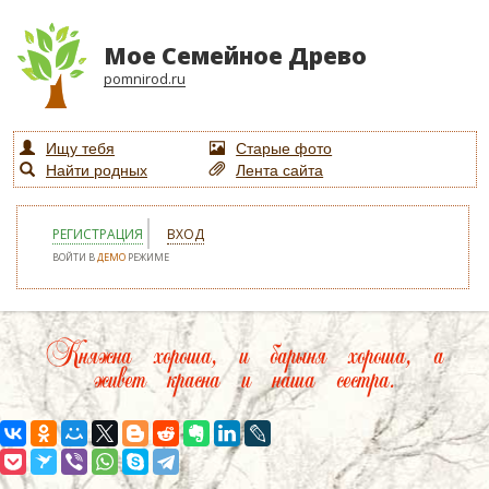
Мое Семейное Древо
pomnirod.ru
Ищу тебя
Старые фото
Найти родных
Лента сайта
РЕГИСТРАЦИЯ
ВХОД
ВОЙТИ В
ДЕМО
РЕЖИМЕ
Княжна хороша, и барыня хороша, а
живет красна и наша сестра.