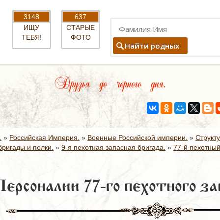
3148
637
ИЩУ
СТАРЫЕ
ТЕБЯ!
ФОТО
Найти родных
Друзья до черного дня.
.
»
Российская Империя.
»
Военные Российской империи.
»
Структ
ригады и полки.
»
9-я пехотная запасная бригада.
»
77-й пехотный
Персоналии 77-го пехотного за