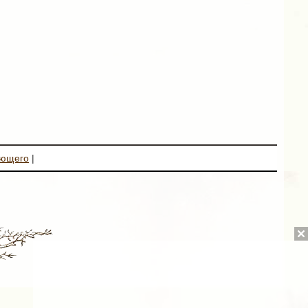
ующего
|