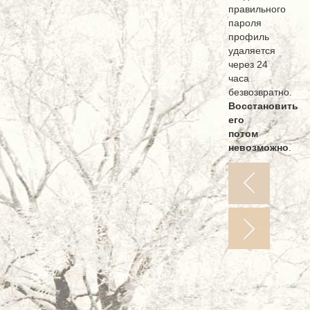
правильного
пароля
профиль
удаляется
через 24
часа
безвозвратно.
Восстановить
его
потом
невозможно
.