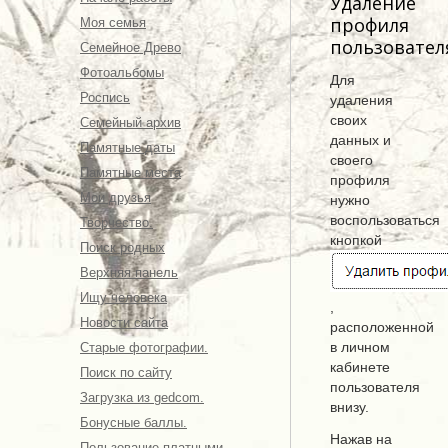
Удаление
профиля
Моя семья
пользовател
Семейное Древо
Фотоальбомы
Для
Роспись
удаления
своих
Семейный архив
данных и
Памятные даты
своего
Памятные места
профиля
Мои друзья
нужно
воспользоваться
Творчество.
кнопкой
Поиск родных
Верхняя панель
Ищу человека
,
Новости сайта
расположенной
в личном
Старые фотографии.
кабинете
Поиск по сайту
пользователя
Загрузка из gedcom.
внизу.
Бонусные баллы.
Нажав на
Пользование платными