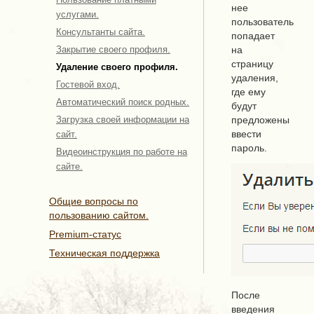
нее
услугами.
пользователь
Консультанты сайта.
попадает
Закрытие своего профиля.
на
страницу
Удаление своего профиля.
удаления,
Гостевой вход.
где ему
Автоматический поиск родных.
будут
Загрузка своей информации на
предложены
ввести
сайт.
пароль.
Видеоинструкция по работе на
сайте.
Общие вопросы по
пользованию сайтом.
Premium-статус
Техническая поддержка
После
введения