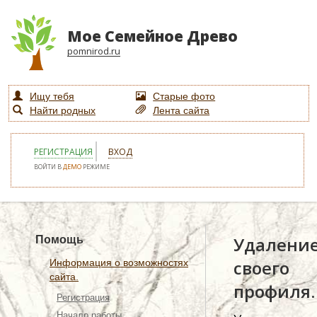
Мое Семейное Древо
pomnirod.ru
Ищу тебя
Старые фото
Найти родных
Лента сайта
РЕГИСТРАЦИЯ
ВХОД
ВОЙТИ В
ДЕМО
РЕЖИМЕ
Удалени
Помощь
своего
Информация о возможностях
сайта.
профиля.
Регистрация
Начало работы