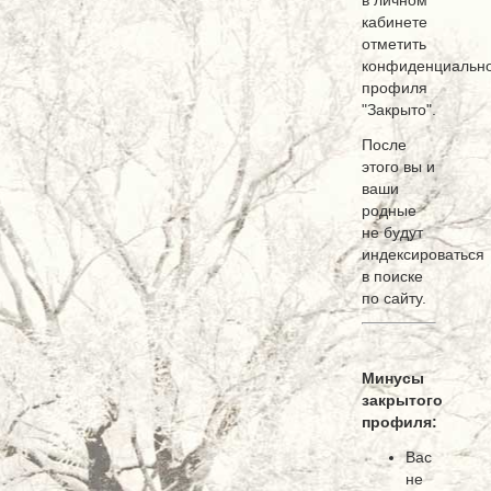
в личном
кабинете
отметить
конфиденциально
профиля
"Закрыто".
После
этого вы и
ваши
родные
не будут
индексироваться
в поиске
по сайту.
Минусы
закрытого
профиля:
Вас
не