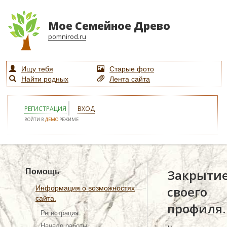
Мое Семейное Древо
pomnirod.ru
Ищу тебя
Старые фото
Найти родных
Лента сайта
РЕГИСТРАЦИЯ
ВХОД
ВОЙТИ В
ДЕМО
РЕЖИМЕ
Закрыти
Помощь
своего
Информация о возможностях
сайта.
профиля.
Регистрация
Начало работы