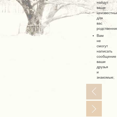
найдут
ваши
неизвестны
для
вас
родственни
Вам
не
смогут
написать
сообщение
ваши
друзья
и
знакомые;