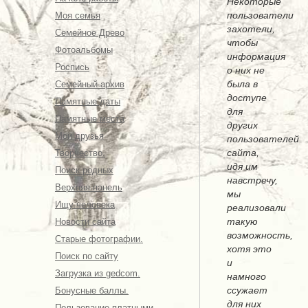
Некоторые
пользователи
Моя семья
захотели,
Семейное Древо
чтобы
Фотоальбомы
информация
Роспись
о них не
была в
Семейный архив
доступе
Памятные даты
для
Памятные места
других
Мои друзья
пользователей
сайта,
Творчество.
идя им
Поиск родных
навстречу,
Верхняя панель
мы
Ищу человека
реализовали
такую
Новости сайта
возможность,
Старые фотографии.
хотя это
Поиск по сайту
и
Загрузка из gedcom.
намного
ссужает
Бонусные баллы.
для них
Пользование платными