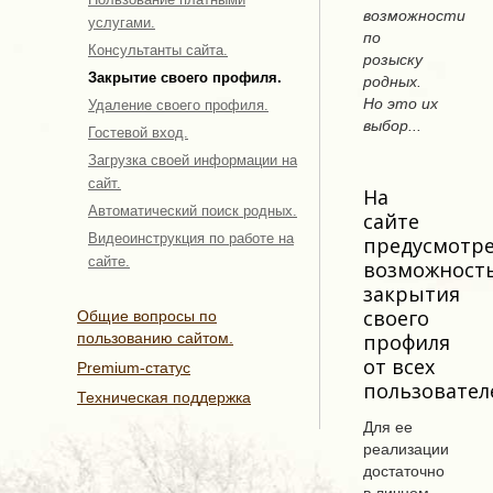
возможности
услугами.
по
Консультанты сайта.
розыску
Закрытие своего профиля.
родных.
Но это их
Удаление своего профиля.
выбор...
Гостевой вход.
Загрузка своей информации на
сайт.
На
Автоматический поиск родных.
сайте
Видеоинструкция по работе на
предусмотр
сайте.
возможност
закрытия
своего
Общие вопросы по
пользованию сайтом.
профиля
от всех
Premium-статус
пользовател
Техническая поддержка
Для ее
реализации
достаточно