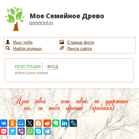
Мое Семейное Древо
pomnirod.ru
Ищу тебя
Старые фото
Найти родных
Лента сайта
РЕГИСТРАЦИЯ
ВХОД
ВОЙТИ В
ДЕМО
РЕЖИМЕ
Язык твой – конь твой: не удержишь
его, он тебя сбросит (арабская)