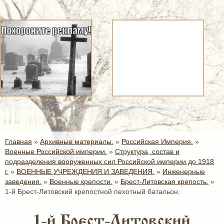
Главная
»
Архивные материалы.
»
Российская Империя.
»
Военные Российской империи.
»
Структура, состав и
подразделения вооруженных сил Российской империи до 1918
г.
»
ВОЕННЫЕ УЧРЕЖДЕНИЯ И ЗАВЕДЕНИЯ.
»
Инженерные
заведения.
»
Военные крепости.
»
Брест-Литовская крепость.
»
1-й Брест-Литовский крепостной пехотный батальон.
1-й Брест-Литовский