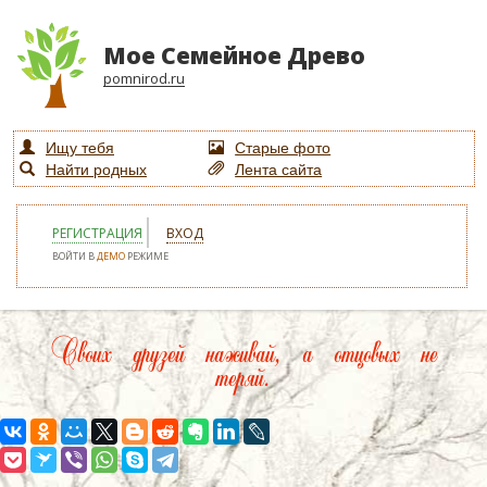
Мое Семейное Древо
pomnirod.ru
Ищу тебя
Старые фото
Найти родных
Лента сайта
РЕГИСТРАЦИЯ
ВХОД
ВОЙТИ В
ДЕМО
РЕЖИМЕ
Своих друзей наживай, а отцовых не
теряй.