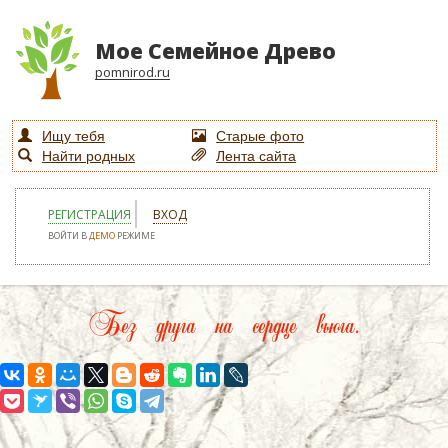
Мое Семейное Древо
pomnirod.ru
Ищу тебя
Старые фото
Найти родных
Лента сайта
РЕГИСТРАЦИЯ
ВХОД
ВОЙТИ В
ДЕМО
РЕЖИМЕ
Без друга на сердце вьюга.