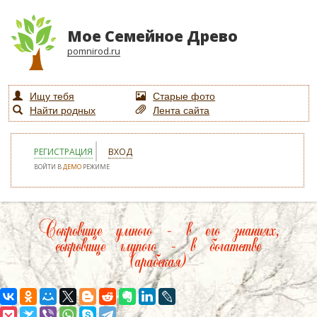
Мое Семейное Древо
pomnirod.ru
Ищу тебя
Старые фото
Найти родных
Лента сайта
РЕГИСТРАЦИЯ
ВХОД
ВОЙТИ В
ДЕМО
РЕЖИМЕ
Сокровище умного – в его знаниях,
сокровище глупого – в богатстве
(арабская)