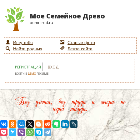
Мое Семейное Древо
pomnirod.ru
Ищу тебя
Старые фото
Найти родных
Лента сайта
РЕГИСТРАЦИЯ
ВХОД
ВОЙТИ В
ДЕМО
РЕЖИМЕ
Без учения, без труда и жизнь не
годна никуда.