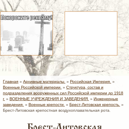
Главная
»
Архивные материалы.
»
Российская Империя.
»
Военные Российской империи.
»
Структура, состав и
подразделения вооруженных сил Российской империи до 1918
г.
»
ВОЕННЫЕ УЧРЕЖДЕНИЯ И ЗАВЕДЕНИЯ.
»
Инженерные
заведения.
»
Военные крепости.
»
Брест-Литовская крепость.
»
Брест-Литовская крепостная воздухоплавательная рота.
Брест-Литовская