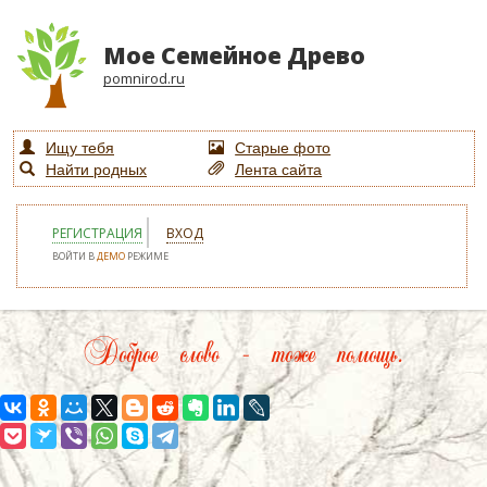
Мое Семейное Древо
pomnirod.ru
Ищу тебя
Старые фото
Найти родных
Лента сайта
РЕГИСТРАЦИЯ
ВХОД
ВОЙТИ В
ДЕМО
РЕЖИМЕ
Доброе слово – тоже помощь.