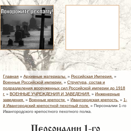
Главная
»
Архивные материалы.
»
Российская Империя.
»
Военные Российской империи.
»
Структура, состав и
подразделения вооруженных сил Российской империи до 1918
г.
»
ВОЕННЫЕ УЧРЕЖДЕНИЯ И ЗАВЕДЕНИЯ.
»
Инженерные
заведения.
»
Военные крепости.
»
Ивангородская крепость.
»
1-
й Ивангородский крепостной пехотный полк.
»
Персоналии 1-го
Ивангородского крепостного пехотного полка.
Персоналии 1-го