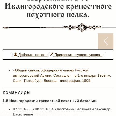
Ивангородского крепостного
пехотного полка.
|
Добавить нового
|
Прикрепить существующего
|
«Общий список офицерским чинам Русской
императорской Армии. Составлен по 1-е января 1909 г».
Санкт-Петербург: Военная типография, 1909.
Командиры
1-й Ивангородский крепостной пехотный батальон
07.12.1888 - 08.12.1894 - полковник Бестужев Александр
Васильевич