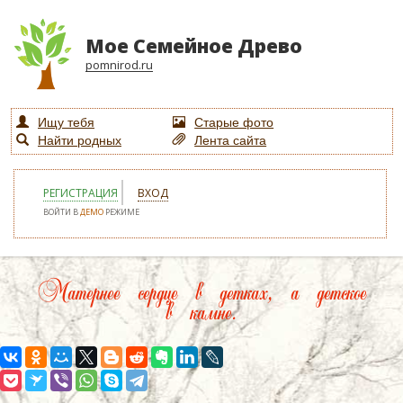
Мое Семейное Древо
pomnirod.ru
Ищу тебя
Старые фото
Найти родных
Лента сайта
РЕГИСТРАЦИЯ
ВХОД
ВОЙТИ В
ДЕМО
РЕЖИМЕ
Матернее сердце в детках, а детское
в камне.