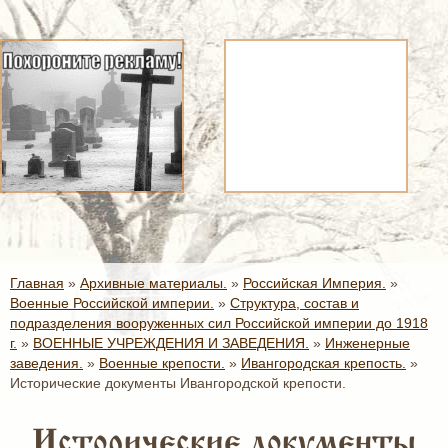
Главная
»
Архивные материалы.
»
Российская Империя.
»
Военные Российской империи.
»
Структура, состав и
подразделения вооруженных сил Российской империи до 1918
г.
»
ВОЕННЫЕ УЧРЕЖДЕНИЯ И ЗАВЕДЕНИЯ.
»
Инженерные
заведения.
»
Военные крепости.
»
Ивангородская крепость.
»
Исторические документы Ивангородской крепости.
Исторические документы