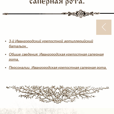
саперная рота.
3-й Ивангородский крепостной артиллерийский
батальон..
Общие сведения: Ивангородская крепостная саперная
рота.
Персоналии. Ивангородская крепостная саперная рота.