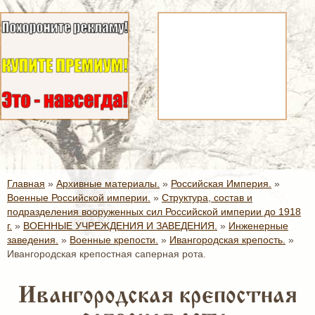
Главная
»
Архивные материалы.
»
Российская Империя.
»
Военные Российской империи.
»
Структура, состав и
подразделения вооруженных сил Российской империи до 1918
г.
»
ВОЕННЫЕ УЧРЕЖДЕНИЯ И ЗАВЕДЕНИЯ.
»
Инженерные
заведения.
»
Военные крепости.
»
Ивангородская крепость.
»
Ивангородская крепостная саперная рота.
Ивангородская крепостная