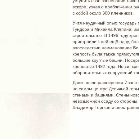
уступить своё завоевание Ливон
вскоре, узнав о приближении ру
с собой около 300 пленников.
Учтя неудачный опыт, государь 
Гундора и Михаила Кляпина: им
строительство. В 1496 году кре
пристроили к ней ещё одну, бо
впоследствии наименование Бол
крепость была также прямоугол
большие круглые башни. Посере
крепостью 1492 года. Новая кр
оборонительных сооружений тог
Даже после расширения Ивангор
на самом центре Девичьей горы
стенами и башнями. Стены ново
невозможной осаду со стороны 
Владимир Торгкан и иностранец