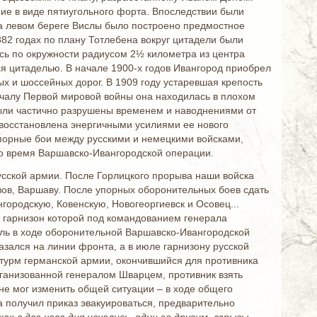
ие в виде пятиугольного форта. Впоследствии были
на левом береге Вислы было построено предмостное
82 годах по плану Тотлебена вокруг цитадели были
сь по окружности радиусом 2½ километра из центра
ся цитаделью. В начале 1900-х годов Ивангород приобрел
х и шоссейных дорог. В 1909 году устаревшая крепость
ачалу Первой мировой войны она находилась в плохом
были частично разрушены временем и наводнениями от
 восстановлена энергичными усилиями ее нового
упорные бои между русскими и немецкими войсками,
во время Варшавско-Ивангородской операции.
усской армии. После Горлицкого прорыва наши войска
вов, Варшаву. После упорных оборонительных боев сдать
городскую, Ковенскую, Новогеоргиевск и Осовец...
, гарнизон которой под командованием генерала
ль в ходе оборонительной Варшавско-Ивангородской
азался на линии фронта, а в июле гарнизону русской
турм германской армии, окончившийся для противника
ганизованной генералом Шварцем, противник взять
х не мог изменить общей ситуации ‒ в ходе общего
 получил приказ эвакуироваться, предварительно