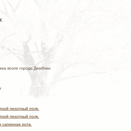
:
века возле города Демблин
г
тной пехотный полк.
тной пехотный полк.
я саперная рота.