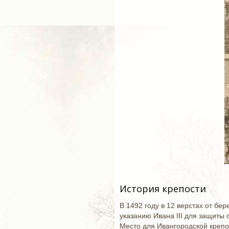
История крепости
В 1492 году в 12 верстах от бе
указанию Ивана III для защиты 
Место для Ивангородской крепо