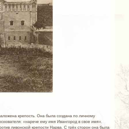
 заложена крепость. Она была создана по личному
 основателя: «нарече ему имя Ивангород в свое имя».
отив ливонской крепости Нарва. С трёх сторон она была