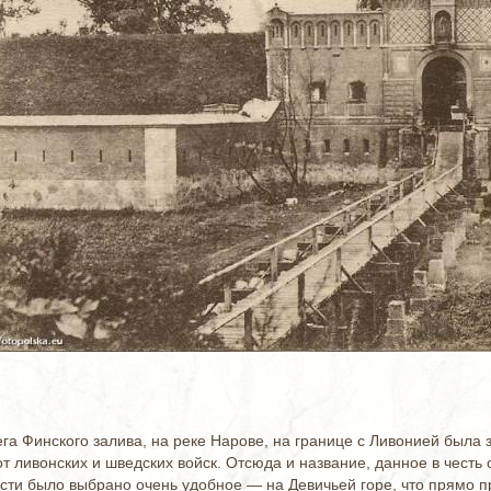
рега Финского залива, на реке Нарове, на границе с Ливонией была
от ливонских и шведских войск. Отсюда и название, данное в честь
сти было выбрано очень удобное — на Девичьей горе, что прямо пр