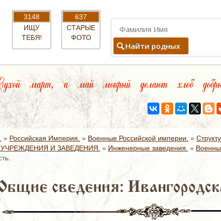
3148
637
ИЩУ
СТАРЫЕ
ТЕБЯ!
ФОТО
Найти родных
ухой март, а май мокрый делают хлеб добры
.
»
Российская Империя.
»
Военные Российской империи.
»
Структ
УЧРЕЖДЕНИЯ И ЗАВЕДЕНИЯ.
»
Инженерные заведения.
»
Военны
ть.
Общие сведения: Ивангородск