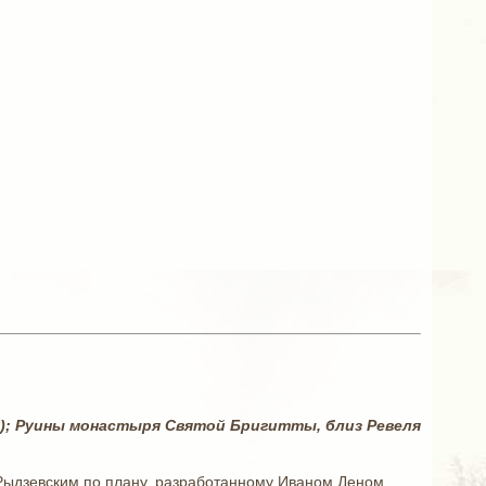
ху); Руины монастыря Святой Бригитты, близ Ревеля
ыдзевским по плану, разработанному Иваном Деном.