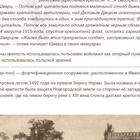
уничтожив укрепления крепости.
«...Я смотрел, 
Шварц. ‒ Потом над цитаделью поднялся маленький столб дыма,
зармами крепостной артиллерии, над Деловым Двором инженеров
два столба соединились в один, к ним присоединился третий. В
цитадель. Потом все заволокло одним громадным черным облаком..
 / 4 августа 1915 года, спустив крепостной флаг, остатки гарн
варцом. «Жалко было этих прекрасных солдат, заслуживших прав
ния»,
‒ позже напишет Шварц в своих мемуарах.
йны крепость использовалась польскими войсками как опорный пунк
ь использовалась польской армией.
де-пон) — фортификационное сооружение, расположенное в Иванго
роена летом 1492 года на правом берегу Нарвы. Была названа в че
й крепости была защита Новгородской земли со стороны её запад
онией, где на левом берегу реки с XIII века стояла датская крепос