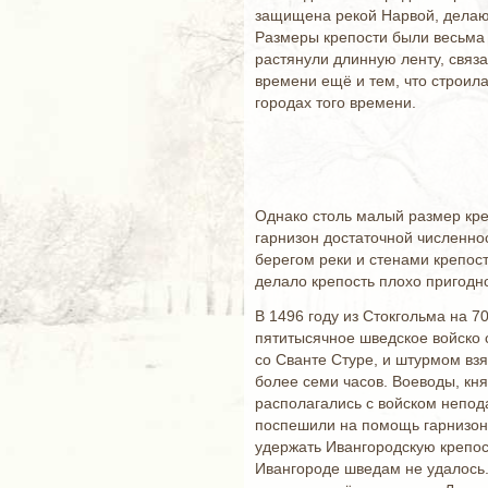
защищена рекой Нарвой, делающ
Размеры крепости были весьма 
растянули длинную ленту, связ
времени ещё и тем, что строила
городах того времени.
Однако столь малый размер кре
гарнизон достаточной численно
берегом реки и стенами крепост
делало крепость плохо пригодн
В 1496 году из Стокгольма на 7
пятитысячное шведское войско 
со Сванте Стуре, и штурмом вз
более семи часов. Воеводы, кн
располагались с войском непода
поспешили на помощь гарнизону
удержать Ивангородскую крепост
Ивангороде шведам не удалось.