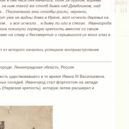
как в два часа дня начались, один за другим, взрывы
 за ним такой же столб дыма над Демблином, над
... Постепенно эти столбы росли, чернели,
от уже не видны дома в Ирене, вот исчезли деревья на
. и все исчезло... в дыму ли или в слезах.. Ивангорода
изона покинули горящую крепость вместе со своим
о на славу и бессмертие и скрывшихся из моих глаз в
т от которого началось успешное контрнаступление
роде, Ленинградская область, Россия.
сть царствовавшего в то время Ивана III Васильевича.
ных соседей. Ивангород стал форпостом на западе
ть (Нарвская крепость), которую затем расширил и