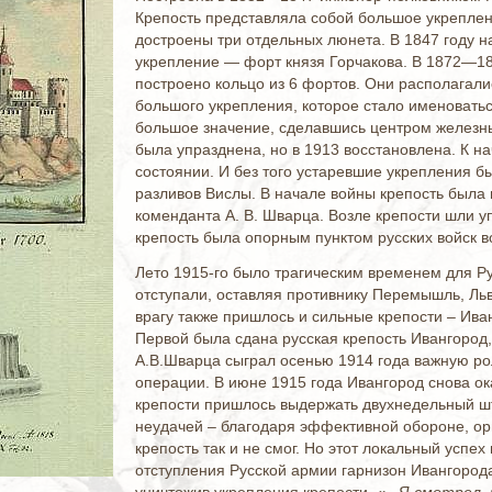
Крепость представляла собой большое укреплен
достроены три отдельных люнета. В 1847 году 
укрепление — форт князя Горчакова. В 1872—18
построено кольцо из 6 фортов. Они располагали
большого укрепления, которое стало именовать
большое значение, сделавшись центром железны
была упразднена, но в 1913 восстановлена. К н
состоянии. И без того устаревшие укрепления 
разливов Вислы. В начале войны крепость была
коменданта А. В. Шварца. Возле крепости шли 
крепость была опорным пунктом русских войск 
Лето 1915-го было трагическим временем для Р
отступали, оставляя противнику Перемышль, Ль
врагу также пришлось и сильные крепости ‒ Иван
Первой была сдана русская крепость Ивангород
А.В.Шварца сыграл осенью 1914 года важную ро
операции. В июне 1915 года Ивангород снова ок
крепости пришлось выдержать двухнедельный ш
неудачей ‒ благодаря эффективной обороне, ор
крепость так и не смог. Но этот локальный успе
отступления Русской армии гарнизон Ивангорода