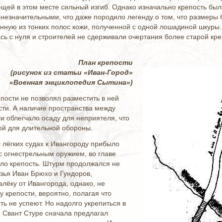
ей в этом месте сильный изгиб. Однако изначально крепость был
незначительными, что даже породило легенду о том, что размер
анную из тонких полос кожи, полученной с одной лошадиной шкуры.
сь с нуля и строителей не сдерживали очертания более старой креп
План крепости
(рисунок из статьи «Иван-Город»
«Военная энциклопедия Сытина»)
пости не позволял разместить в ней
сти. А наличие пространства между
и облегчало осаду для неприятеля, что
ой для длительной обороны.
0 лёгких судах к Ивангороду прибыло
с огнестрельным оружием, во главе
яло крепость. Штурм продолжался не
язья Иван Брюхо и Гундоров,
лёку от Ивангорода, однако, не
 крепости, вероятно, полагая что
ь не успеют. Но надолго укрепиться в
 Свант Стуре сначала предлагал