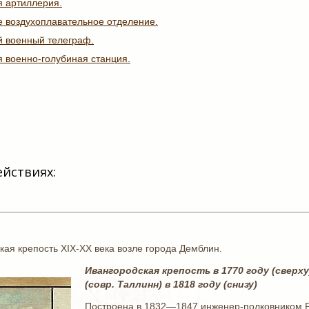
я артиллерия.
е воздухоплавательное отделение.
й военный телеграф.
я военно-голубиная станция.
ействиях:
ская крепость XIX-XX века возле города Демблин.
Ивангородская крепость в 1770 году (свер
(совр. Таллинн) в 1818 году (снизу)
Построена в 1832—1847 инженер-полковником Р