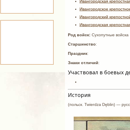
Ивангородская крепостна
Ивангородское крепостно
Ивангородский крепостно
Ивангородская крепостна
Род войск:
Сухопутные войска
Старшинство
:
Праздник
:
Знаки отличий
:
Участвовал в боевых д
История
(польск. Twierdza Dęblin) — рус