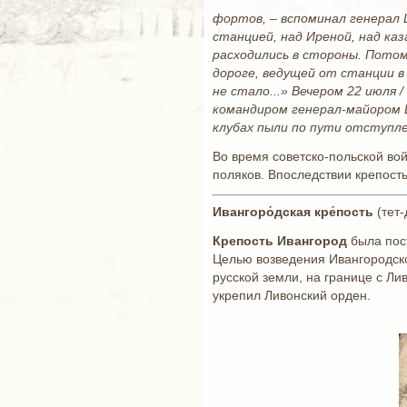
фортов, ‒ вспоминал генерал 
станцией, над Иреной, над ка
расходились в стороны. Потом 
дороге, ведущей от станции в 
не стало...» Вечером 22 июля
командиром генерал-майором Ш
клубах пыли по пути отступле
Во время советско-польской во
поляков. Впоследствии крепост
Ивангоро́дская кре́пость
(тет-
Крепость Ивангород
была пост
Целью возведения Ивангородско
русской земли, на границе с Лив
укрепил Ливонский орден.