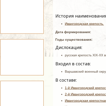
История наименования
Ивангородская крепость.
Дата формирования:
Годы существования:
Дислокация:
русская крепость XIX-XX 
Входил в состав:
Варшавский военный окру
В составе:
1-й Ивангородский крепос
2-й Ивангородский крепос
Ивангородская крепостна