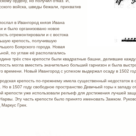
скому ордену, но получил отказ. И,
сского войска, шведы бежали, прихватив
послал в Ивангород князя Ивана
и и было организовано новое
пость отремонтировали и с востока
́льшую крепость, получившую
ьшого Боярского города. Новая
ьной, по углам её располагались
дине трёх стен крепости были квадратные башни, делившие каждую
епость могла вместить значительно больший гарнизон и была выстр
о времени. Новый Ивангород с успехом выдержал осаду в 1502 год
одская крепость по-прежнему имела существенный недостаток в св
. Но в 1507 году свободное пространство Девичьей горы к западу
й крепости уже использовали рельеф для достижения лучшей защи
Нарвы. Эту часть крепости было принято именовать Замком. Руков
 Маркус Грек.