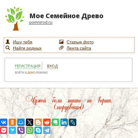
Мое Семейное Древо
pomnirod.ru
Ищу тебя
Старые фото
Найти родных
Лента сайта
РЕГИСТРАЦИЯ
ВХОД
ВОЙТИ В
ДЕМО
РЕЖИМЕ
Чужой боли никто не верит.
(мордовская)