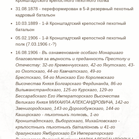
Кронштадтского крепостного пехотного полка
31.08.1878 - переформирован в 5-й резервный пехотный
кадровый батальон
10.03.1889 - 1-й Кронштадтский крепостной пехотный
батальон
05.02.1906 - 1-й Кронштадтский крепостной пехотный
полк (7.03.1906 г.-?)
16.08.1906 -
Въ ознаменованiе особаго Монаршаго
благоволенiя за вѣрность и преданность Престолу и
Отечеству: 32-го Кременчугскаго, 42-го Якутскаго, 43-
го Охотскаго, 44-го Камчатскаго, 49-го
Брестскаго, 54-го Минскаго Его Королевскаго
Высочества Князя Болгарскаго Фердинанда, 86-го
Вильманстрандскаго, 125-го Курскаго, 129-го
Бессарабскаго Его Императорскаго Высочества
Великаго Князя МИХАИЛА АЛЕКСАНДРОВИЧА, 142-го
Звенигородскаго, 143-го Дорогобужскаго, 144-го
Каширскаго - пѣхотныхъ полковъ, 1-го
Кронштадтскаго, Выборгскаго, Михайловскаго -
крѣпостныхъ пѣхотныхъ баталiоновъ и 41-го
драгунскаго Ямбургскаго Ея Императорскаго