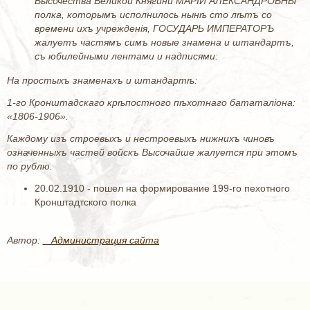
Высочества Великой Княгини MАРIИ АЛЕКСАНДРОВНЫ
полка, которымъ исполнилось нынѣ сто лѣтъ со
времени ихъ учрежденiя, ГОСУДАРЬ ИМПЕРАТОРЪ
жалуетъ частямъ симъ новые знамена и штандартъ,
съ юбилейными лентами и надписями:
На простыхъ знаменахъ и штандартѣ:
1-го Кронштадскаго крѣпостного пѣхотнаго бататалiона:
«1806-1906».
Каждому изъ строевыхъ и нестроевыхъ нижнихъ чиновъ
означенныхъ частей войскъ Высочайше жалуется при этомъ
по рублю.
20.02.1910 - пошел на формирование 199-го пехотного
Кронштадтского полка
Автор:
_ Администрация сайта