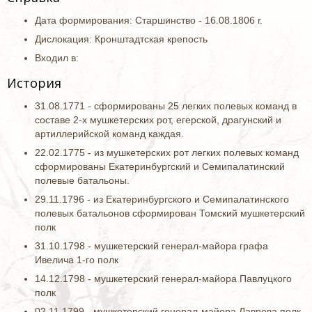
Дата формирования: Старшинство - 16.08.1806 г.
Дислокация: Кронштадтская крепость
Входил в:
История
31.08.1771 - сформированы 25 легких полевых команд в
составе 2-х мушкетерских рот, егерской, драгунский и
артиллерийской команд каждая.
22.02.1775 - из мушкетерских рот легких полевых команд
сформированы Екатеринбургский и Семипалатинский
полевые батальоны.
29.11.1796 - из Екатеринбургского и Семипалатинского
полевых батальонов сформирован Томский мушкетерский
полк
31.10.1798 - мушкетерский генерал-майора графа
Ивелича 1-го полк
14.12.1798 - мушкетерский генерал-майора Павлуцкого
полк
02.11.1799 - мушкетерский генерал-майора Лаврова полк