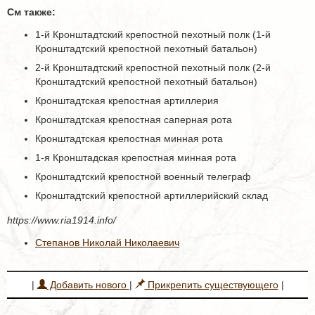
См также:
1-й Кронштадтский крепостной пехотный полк (1-й
Кронштадтский крепостной пехотный батальон)
2-й Кронштадтский крепостной пехотный полк (2-й
Кронштадтский крепостной пехотный батальон)
Кронштадтская крепостная артиллерия
Кронштадтская крепостная саперная рота
Кронштадтская крепостная минная рота
1-я Кронштадская крепостная минная рота
Кронштадтский крепостной военный телеграф
Кронштадтский крепостной артиллерийский склад
https://www.ria1914.info/
Степанов Николай Николаевич
|
Добавить нового
|
Прикрепить существующего
|