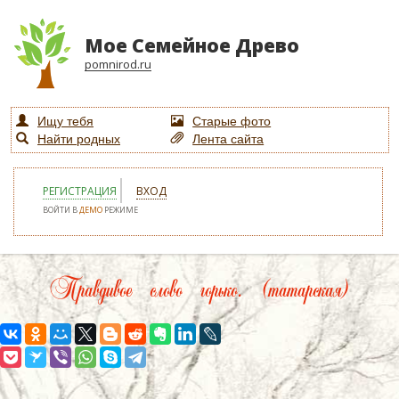
Мое Семейное Древо
pomnirod.ru
Ищу тебя
Старые фото
Найти родных
Лента сайта
РЕГИСТРАЦИЯ
ВХОД
ВОЙТИ В
ДЕМО
РЕЖИМЕ
Правдивое слово горько. (татарская)