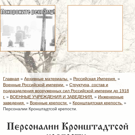
Главная
»
Архивные материалы.
»
Российская Империя.
»
Военные Российской империи.
»
Структура, состав и
подразделения вооруженных сил Российской империи до 1918
г.
»
ВОЕННЫЕ УЧРЕЖДЕНИЯ И ЗАВЕДЕНИЯ.
»
Инженерные
заведения.
»
Военные крепости.
»
Кронштадтская крепость.
»
Персоналии Кронштадтсой крепости.
Персоналии Кронштадтсой