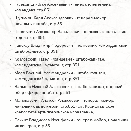
Гусаков Епифан Арсеньевич - генерал-лейтенант,
комендант, стр.851
Шульман Карл Александрович - генерал-майор,
начальник штаба, стр.851
Черячукин Александр Васильевич - полковник, начальник
отдела, стр.851
Ганскау Владимир Федорович - полковник, комендантский
штаб-офицер, стр.851
Козловский Павел Францевич - штабс-капитан,
комендантский адъютант, стр.851
Маев Василий Александрович - штабс-капитан,
комендантский адъютант, стр.851
Вальнев Николай Алексеевич - штабс-капитан, старший
обер-офицер штаба, стр.851
Маниковский Алексей Алексеевич - генерал-майор,
начальник артиллерии, стр.851 (см. Кронштадтское
крепостное артиллерийское управление)
Ракинт Владислав Иосифович - генерал-майор, начальник
инженеров, стр.851