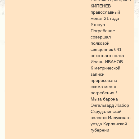
КИПЕНЕВ
православный
женат 21 года
Утонул
Погребение
совершал
полковой
священник 641
пехотнаго полка
Иоанн ИВАНОВ
К метрической
записи
пририсована
схема места
погребения !
Мыза барона
Энгельгард Жабор
Скрудалинской
волости Иллукскаго
уезда Курлянской
губернии