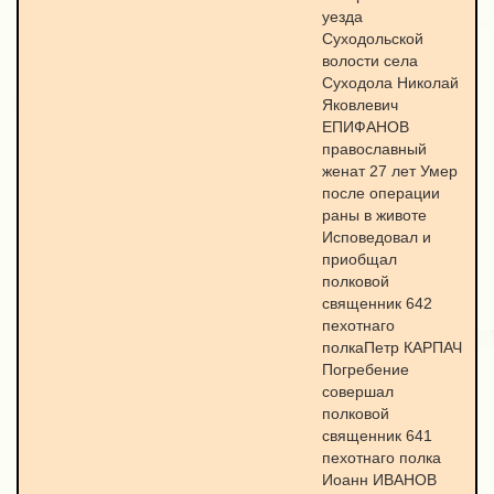
уезда
Суходольской
волости села
Суходола Николай
Яковлевич
ЕПИФАНОВ
православный
женат 27 лет Умер
после операции
раны в животе
Исповедовал и
приобщал
полковой
священник 642
пехотнаго
полкаПетр КАРПАЧ
Погребение
совершал
полковой
священник 641
пехотнаго полка
Иоанн ИВАНОВ