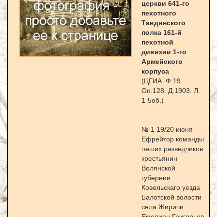
церкви 641-го
пехотного
Тавдинского
полка 161-й
пехотной
дивизии 1-го
Армейского
корпуса
(ЦГИА. Ф.19.
Оп.128. Д.1903. Л.
1-5об.)
№ 1 19/20 июня
Ефрейтор команды
пеших разведчиков
крестьянин
Волянской
губернии
Ковельскаго уезда
Балотской волости
села Жиричи
Емелиан Григорьев