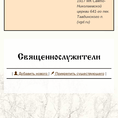
1917 МК Свято-
Николаевской
церкви 641-го пех.
Тавдинского п.
(vgd.ru)
Священнослужители
|
Добавить нового
|
Прикрепить существующего
|