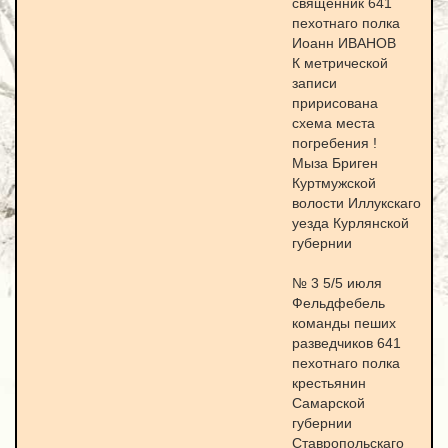
священник 641
пехотнаго полка
Иоанн ИВАНОВ
К метрической
записи
пририсована
схема места
погребения !
Мыза Бриген
Куртмужской
волости Иллукскаго
уезда Курлянской
губернии
№ 3 5/5 июля
Фельдфебель
команды пеших
разведчиков 641
пехотнаго полка
крестьянин
Самарской
губернии
Ставропольскаго