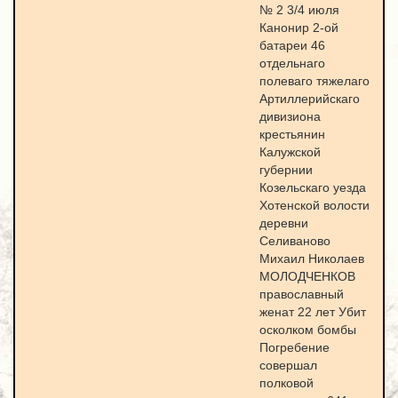
№ 2 3/4 июля
Канонир 2-ой
батареи 46
отдельнаго
полеваго тяжелаго
Артиллерийскаго
дивизиона
крестьянин
Калужской
губернии
Козельскаго уезда
Хотенской волости
деревни
Селиваново
Михаил Николаев
МОЛОДЧЕНКОВ
православный
женат 22 лет Убит
осколком бомбы
Погребение
совершал
полковой