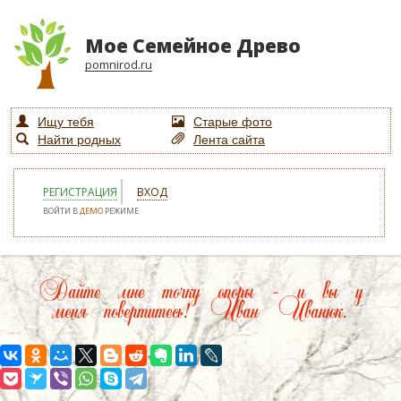
Мое Семейное Древо
pomnirod.ru
Ищу тебя
Старые фото
Найти родных
Лента сайта
РЕГИСТРАЦИЯ
ВХОД
ВОЙТИ В
ДЕМО
РЕЖИМЕ
Дайте мне точку опоры – и вы у
меня повертитесь! Иван Иванюк.