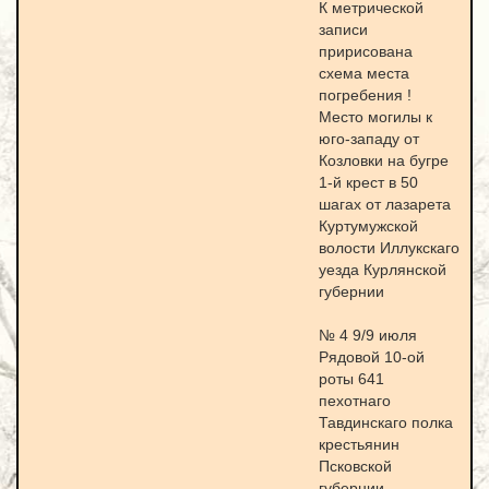
К метрической
записи
пририсована
схема места
погребения !
Место могилы к
юго-западу от
Козловки на бугре
1-й крест в 50
шагах от лазарета
Куртумужской
волости Иллукскаго
уезда Курлянской
губернии
№ 4 9/9 июля
Рядовой 10-ой
роты 641
пехотнаго
Тавдинскаго полка
крестьянин
Псковской
губернии