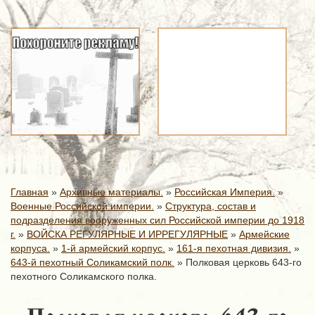
Главная
»
Архивные материалы.
»
Российская Империя.
»
Военные Российской империи.
»
Структура, состав и
подразделения вооруженных сил Российской империи до 1918
г.
»
ВОЙСКА РЕГУЛЯРНЫЕ И ИРРЕГУЛЯРНЫЕ
»
Армейские
корпуса.
»
1-й армейский корпус.
»
161-я пехотная дивизия.
»
643-й пехотный Соликамский полк.
»
Полковая церковь 643-го
пехотного Соликамского полка.