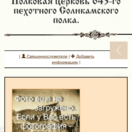
Полковая церковь 643-го
пехотного Соликамского
полка.
|
Священнослужители
|
Добавить
информацию
|