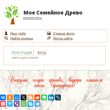
Мое Семейное Древо
pomnirod.ru
Ищу тебя
Старые фото
Найти родных
Лента сайта
РЕГИСТРАЦИЯ
ВХОД
ВОЙТИ В
ДЕМО
РЕЖИМЕ
Снаружи ягодка красива, внутри слишком
кисла. (татарская)