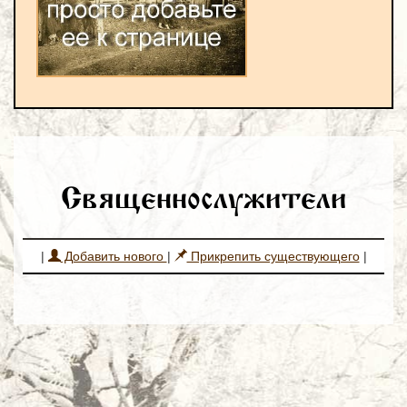
Священнослужители
|
Добавить нового
|
Прикрепить существующего
|