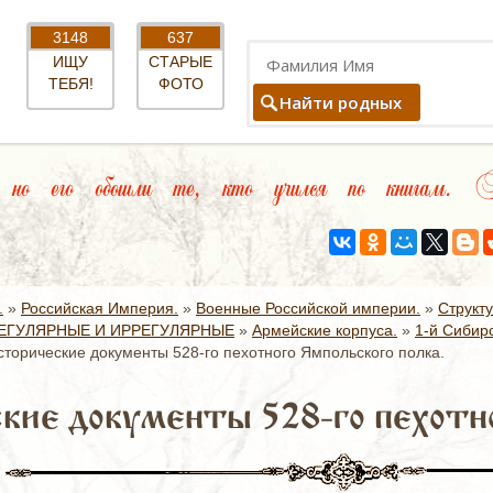
3148
637
ИЩУ
СТАРЫЕ
ТЕБЯ!
ФОТО
Найти родных
 но его обошли те, кто учился по книгам. В
.
»
Российская Империя.
»
Военные Российской империи.
»
Структ
ЕГУЛЯРНЫЕ И ИРРЕГУЛЯРНЫЕ
»
Армейские корпуса.
»
1-й Сибир
сторические документы 528-го пехотного Ямпольского полка.
кие документы 528-го пехотно