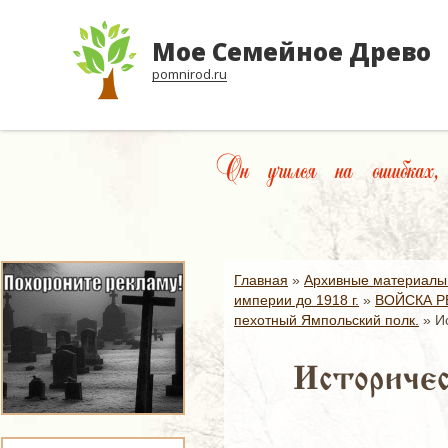
Мое Семейное Древо
pomnirod.ru
Он учился на ошибках,
Главная
»
Архивные материалы
империи до 1918 г.
»
ВОЙСКА Р
пехотный Ямпольский полк.
»
И
Историчес