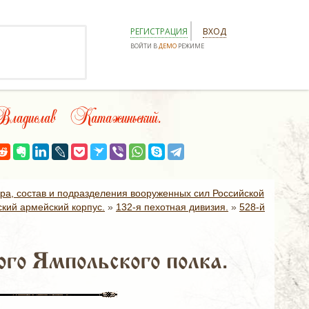
РЕГИСТРАЦИЯ
ВХОД
ВОЙТИ В
ДЕМО
РЕЖИМЕ
ладислав Катажиньский.
ура, состав и подразделения вооруженных сил Российской
ский армейский корпус.
»
132-я пехотная дивизия.
»
528-й
го Ямпольского полка.