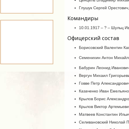
Ценцель Владимир Михай
Глушук Сергей Орестович
Командиры
10.01.1917 – ? – Шульц И
Офицерский состав
Борисовский Валентин Кап
Семенихин Антон Михайлов
Бабурин Леонид Иванович,
Вергун Михаил Григорьевич
Говве Петр Александрович,
Казаченко Иван Емельянови
Крылов Борис Александров
Крылов Виктор Артемьевич
Матвеев Константин Ильич, 
Селивановский Николай Па