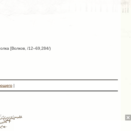
лка [Волков, /12–69,284/)
ующего
|