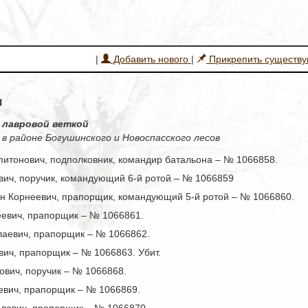
|
Добавить нового
|
Прикрепить существ
ы
с лавровой веткой
. в районе Богушинского и Новоспасского лесов
питонович, подполковник, командир батальона – № 1066858.
вич, поручик, командующий 6-й ротой – № 1066859
н Корнеевич, прапорщик, командующий 5-й ротой – № 1066860.
евич, прапорщик – № 1066861.
лаевич, прапорщик – № 1066862.
ич, прапорщик – № 1066863. Убит.
вич, поручик – № 1066868.
евич, прапорщик – № 1066869.