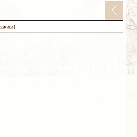
ующего
|