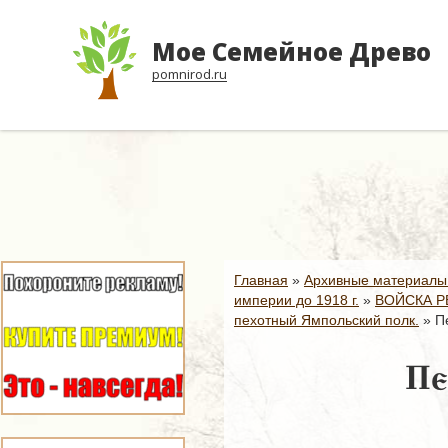
Мое Семейное Древо
pomnirod.ru
Главная
»
Архивные материалы
империи до 1918 г.
»
ВОЙСКА Р
пехотный Ямпольский полк.
»
П
Пе