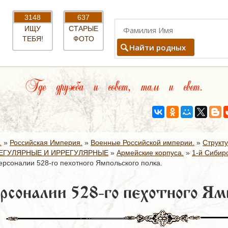
3148
637
ИЩУ
СТАРЫЕ
ТЕБЯ!
ФОТО
Найти родных
Где дружба и совет, там и свет.
.
»
Российская Империя.
»
Военные Российской империи.
»
Структ
ЕГУЛЯРНЫЕ И ИРРЕГУЛЯРНЫЕ
»
Армейские корпуса.
»
1-й Сибир
ерсоналии 528-го пехотного Ямпольского полка.
рсоналии 528-го пехотного Ямп