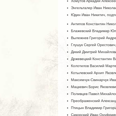
Хомутов Аркадий Алексееви
Энгельталер Иван Николаев
Юдин Иван Никитич, подпор
Антипов Константин Никол
Блажевский Владимир Юлиа
Вылежнев Григорий Андре
Глушук Сергей Орестович,
Дикий Дмитрий Михайлович
Држевецкий Константин Ва
Колотилов Василий Марте
Котылевский Архип Яковле
Максимчук-Свинарчук Ива
Мацкевич Борис Яковлевич,
Поливцев Павел Михайлови
Преображенский Александр
Птицын Владимир Григорье
Сикорский Иван Онуфриеви