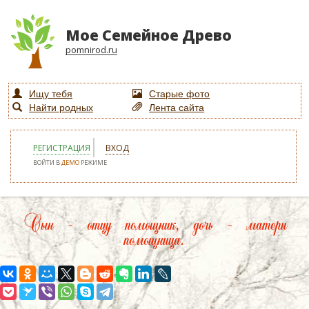
Мое Семейное Древо
pomnirod.ru
Ищу тебя
Старые фото
Найти родных
Лента сайта
РЕГИСТРАЦИЯ
ВХОД
ВОЙТИ В
ДЕМО
РЕЖИМЕ
Сын – отцу помощник, дочь – матери
помощница.