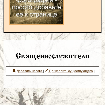
Священнослужители
|
Добавить нового
|
Прикрепить существующего
|