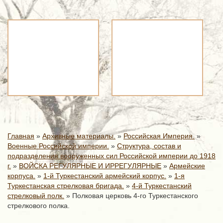
Главная
»
Архивные материалы.
»
Российская Империя.
»
Военные Российской империи.
»
Структура, состав и
подразделения вооруженных сил Российской империи до 1918
г.
»
ВОЙСКА РЕГУЛЯРНЫЕ И ИРРЕГУЛЯРНЫЕ
»
Армейские
корпуса.
»
1-й Туркестанский армейский корпус.
»
1-я
Туркестанская стрелковая бригада.
»
4-й Туркестанский
стрелковый полк.
»
Полковая церковь 4-го Туркестанского
стрелкового полка.