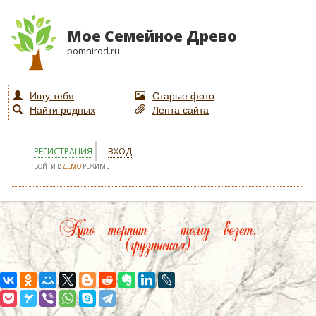
Мое Семейное Древо
pomnirod.ru
Ищу тебя
Старые фото
Найти родных
Лента сайта
РЕГИСТРАЦИЯ
ВХОД
ВОЙТИ В
ДЕМО
РЕЖИМЕ
Кто терпит - тому везет.
(грузинская)