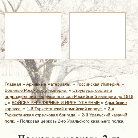
Главная
»
Архивные материалы.
»
Российская Империя.
»
Военные Российской империи.
»
Структура, состав и
подразделения вооруженных сил Российской империи до 1918
г.
»
ВОЙСКА РЕГУЛЯРНЫЕ И ИРРЕГУЛЯРНЫЕ
»
Армейские
корпуса.
»
1-й Туркестанский армейский корпус.
»
2-я
Туркестанская стрелковая бригада.
»
2-й Уральский казачий
полк.
»
Полковая церковь 2-го Уральского казачьего полка.