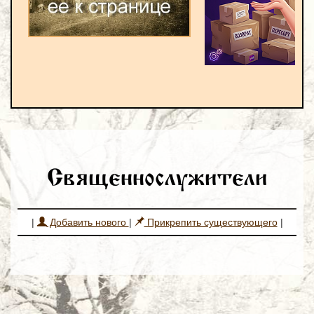
Священнослужители
|
Добавить нового
|
Прикрепить существующего
|