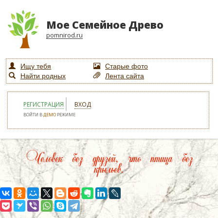
Мое Семейное Древо
pomnirod.ru
Ищу тебя
Старые фото
Найти родных
Лента сайта
РЕГИСТРАЦИЯ
ВХОД
ВОЙТИ В
ДЕМО
РЕЖИМЕ
Человек без друзей, что птица без
крыльев.