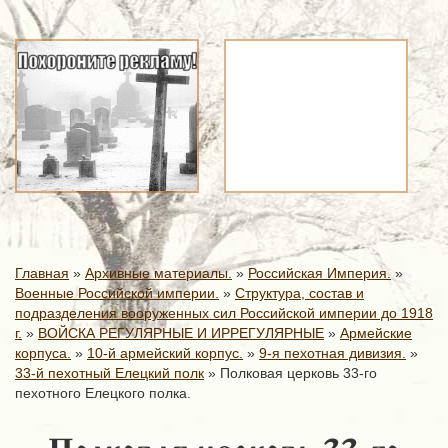
Главная
»
Архивные материалы.
»
Российская Империя.
»
Военные Российской империи.
»
Структура, состав и
подразделения вооруженных сил Российской империи до 1918
г.
»
ВОЙСКА РЕГУЛЯРНЫЕ И ИРРЕГУЛЯРНЫЕ
»
Армейские
корпуса.
»
10-й армейский корпус.
»
9-я пехотная дивизия.
»
33-й пехотный Елецкий полк
»
Полковая церковь 33-го
пехотного Елецкого полка.