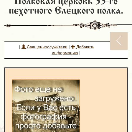
Полковая церковь 33-го
пехотного Елецкого полка.
|
Священнослужители
|
Добавить
информацию
|