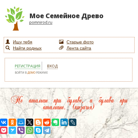
Мое Семейное Древо
pomnirod.ru
Ищу тебя
Старые фото
Найти родных
Лента сайта
РЕГИСТРАЦИЯ
ВХОД
ВОЙТИ В
ДЕМО
РЕЖИМЕ
Не атаман при булаве, а булава при
атамане. (казачья)