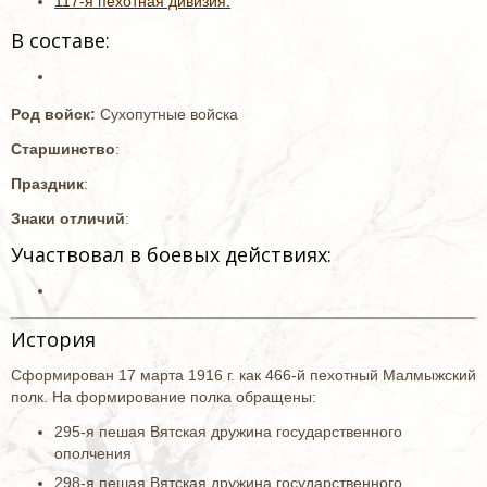
117-я пехотная дивизия.
В составе:
Род войск:
Сухопутные войска
Старшинство
:
Праздник
:
Знаки отличий
:
Участвовал в боевых действиях:
История
Сформирован 17 марта 1916 г. как 466-й пехотный Малмыжский
полк. На формирование полка обращены:
295-я пешая Вятская дружина государственного
ополчения
298-я пешая Вятская дружина государственного