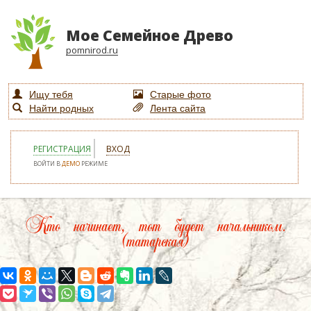
Мое Семейное Древо
pomnirod.ru
Ищу тебя
Старые фото
Найти родных
Лента сайта
РЕГИСТРАЦИЯ
ВХОД
ВОЙТИ В
ДЕМО
РЕЖИМЕ
Кто начинает, тот будет начальником.
(татарская)