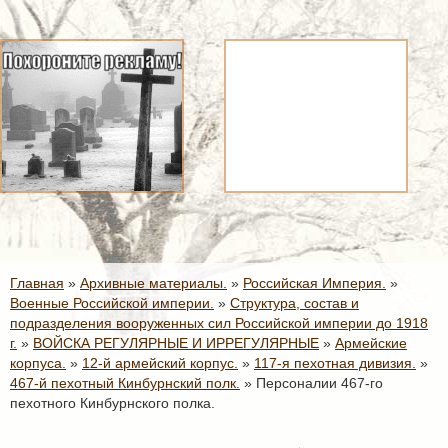
Главная
»
Архивные материалы.
»
Российская Империя.
»
Военные Российской империи.
»
Структура, состав и
подразделения вооруженных сил Российской империи до 1918
г.
»
ВОЙСКА РЕГУЛЯРНЫЕ И ИРРЕГУЛЯРНЫЕ
»
Армейские
корпуса.
»
12-й армейский корпус.
»
117-я пехотная дивизия.
»
467-й пехотный Кинбурнский полк.
»
Персоналии 467-го
пехотного Кинбурнского полка.