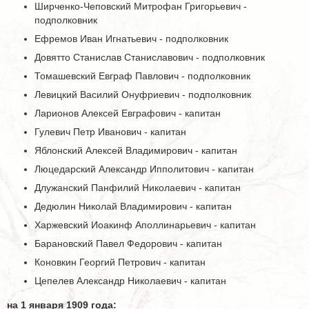
Ширченко-Чеповский Митрофан Григорьевич -
подполковник
Ефремов Иван Игнатьевич - подполковник
Довятто Станислав Станиславович - подполковник
Томашевский Евграф Павлович - подполковник
Левицкий Василий Онуфриевич - подполковник
Ларионов Алексей Евграфович - капитан
Гулевич Петр Иванович - капитан
Яблонский Алексей Владимирович - капитан
Люцедарский Александр Ипполитович - капитан
Длужанский Панфилий Николаевич - капитан
Дедюлин Николай Владимирович - капитан
Харжевский Иоакинф Аполлинарьевич - капитан
Барановский Павел Федорович - капитан
Коновкин Георгий Петрович - капитан
Цепелев Александр Николаевич - капитан
на 1 января 1909 года: