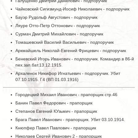
Галущенко Дмитрий Данилович - подпоручик
Чайковский Сигизмунд-Иосиф Николаевич - подпоручик
Бауэр Рудольф Августович - подпоручик
Ляуре Отто-Петр Оттонович - подпоручик
Сурмач Дмитрий Михайлович - подпоручик
Томашевский Василий Васильевич - подпоручик
Аркмайшель Николай-Евгений Фрицевич - подпоручик
Беневский Игорь Иванович - подпоручик. Командир.в 86-й
пех.зап.бат.13.12.1915.
Архаленок Никифор Игнатьевич - подпоручик. Убит
07.10.1915. Г4 (ВП 01.03.1916)
Городецкий Михаил Иванович - прапорщик стр.46
Банин Павел Федорович - прапорщик
Степанов Евгений КУзьмич - прапорщик
Брага Павел Иванович - прапорщик. Убит 03.10.1914.
Кнюпфер Павел Павлович - прапорщик
Николаев Сергей Иванович 2 - прапорщик