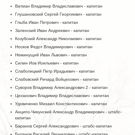
Ватман Владимир Владиславович - капитан
Глушановский Сергей Георгиевич - капитан
Глыба Иван Петрович - капитан
Заленский Иван Андреевич - капитан
Козубский Александр Николаевич - капитан
Носков Федот Владимирович - капитан
Неминущий Иван Львович - капитан
Силин Иов Иоильевич - капитан
Слаболицкий Петр Ирадьевич - капитан
Слабовский Ричард Войцехович - капитан
Суворов Владимир Александрович 2 - капитан
Цеханович Владимир Владиславович - капитан
Удовиченко Михаил Константинович - капитан
Анципо-Чикунский Александр Владимирович - штабс-
капитан
Баранов Сергей Александрович - штабс-капитан
Буланов Василий Леонидович - штабс-капитан