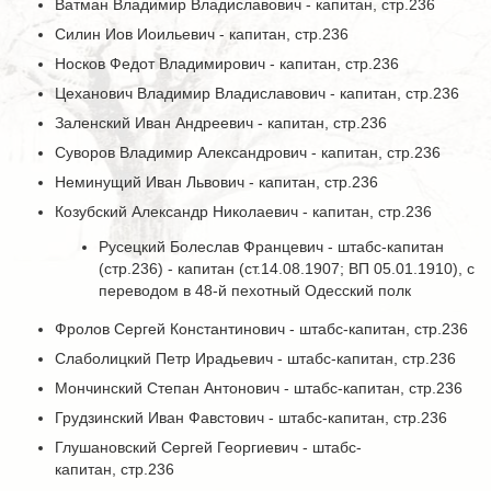
Ватман Владимир Владиславович - капитан, стр.236
Силин Иов Иоильевич - капитан, стр.236
Носков Федот Владимирович - капитан, стр.236
Цеханович Владимир Владиславович - капитан, стр.236
Заленский Иван Андреевич - капитан, стр.236
Суворов Владимир Александрович - капитан, стр.236
Неминущий Иван Львович - капитан, стр.236
Козубский Александр Николаевич - капитан, стр.236
Русецкий Болеслав Францевич - штабс-капитан
(стр.236) - капитан (ст.14.08.1907; ВП 05.01.1910), с
переводом в 48-й пехотный Одесский полк
Фролов Сергей Константинович - штабс-капитан, стр.236
Слаболицкий Петр Ирадьевич - штабс-капитан, стр.236
Мончинский Степан Антонович - штабс-капитан, стр.236
Грудзинский Иван Фавстович - штабс-капитан, стр.236
Глушановский Сергей Георгиевич - штабс-
капитан, стр.236