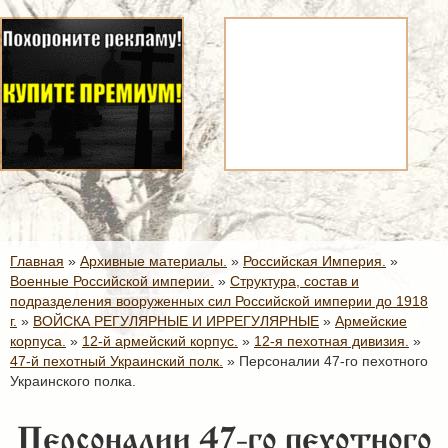
Главная
»
Архивные материалы.
»
Российская Империя.
»
Военные Российской империи.
»
Структура, состав и
подразделения вооруженных сил Российской империи до 1918
г.
»
ВОЙСКА РЕГУЛЯРНЫЕ И ИРРЕГУЛЯРНЫЕ
»
Армейские
корпуса.
»
12-й армейский корпус.
»
12-я пехотная дивизия.
»
47-й пехотный Украинский полк.
»
Персоналии 47-го пехотного
Украинского полка.
Персоналии 47-го пехотного