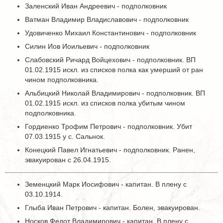
Заленский Иван Андреевич - подполковник
Ватман Владимир Владиславович - подполковник
Удовиченко Михаил Константинович - подполковник
Силин Иов Иоильевич - подполковник
Слабовский Ричард Войцехович - подполковник. ВП
01.02.1915 искл. из списков полка как умерший от ран
чином подполковника.
Альбицкий Николай Владимирович - подполковник. ВП
01.02.1915 искл. из списков полка убитым чином
подполковника.
Гордиенко Трофим Петрович - подполковник. Убит
07.03.1915 у с. Сальнок.
Конецкий Павел Игнатьевич - подполковник. Ранен,
эвакуирован с 26.04.1915.
Земенцкий Марк Иосифович - капитан. В плену с
03.10.1914.
Глыба Иван Петрович - капитан. Болен, эвакуирован.
Носков Федот Владимирович - капитан. В плену с