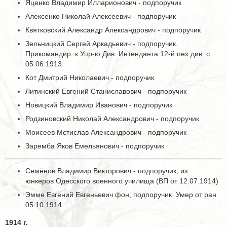
Яценко Владимир Илларионович - подпоручик
Алексенко Николай Алексеевич - подпоручик
Квятковский Александр Александрович - подпоручик
Зельницкий Сергей Аркадьевич - подпоручик.
Прикомандир. к Упр-ю Див. Интенданта 12-й пех.див. с
05.06.1913.
Кот Дмитрий Николаевич - подпоручик
Литинский Евгений Станиславович - подпоручик
Новицкий Владимир Иванович - подпоручик
Родзиновский Николай Александрович - подпоручик
Моисеев Мстислав Александрович - подпоручик
Заремба Яков Емельянович - подпоручик
Семёнов Владимир Викторович - подпоручик, из
юнкеров Одесского военного училища (ВП от 12.07.1914)
Эмме Евгений Евгеньевич фон, подпоручик. Умер от ран
05.10.1914.
1914 г.