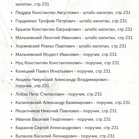
капитан, стр.231
Педдер Константин Августович - штабс-капитан, стр.231
Гордиенко Трофим Петрович - штабс-капитан, стр.231
Брыков Константин Евграфович - штабс-капитан, стр.231
Мальчевский Леонтий Иванович - штабс-капитан, стр.231
Хоржевский Роман Павлович - штабс-капитан, стр.231
Мальчевский Модест Иванович - поручик, стр.231
Нуц Константин Константинович - поручик, стр.231
Конецкий Павел Игнатьевич - поручик, стр.231
Анципо-Чикунский Александр Владимирович -
поручик, стр.231
Лобза Петр Степанович - поручик, стр.231
Калиновский Александр Казимирович - поручик, стр.231
Решетников Николай Павлович - поручик, стр.231
Иванов Василий Георгиевич - поручик, стр.231
Баранов Сергей Александрович - поручик, стр.231
Буланов Василий Леонидович - поручик, стр.231