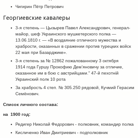
Чигирин Пётр Петрович
Георгиевские кавалеры
3-я степень — Цызырев Павел Александрович, генерал-
майор, шеф Украинского мушкетерского полка —
13.06.1810 г. — «В воздаяние отличного мужества и
храбрости, оказанных в сражении против турецких войск
22 мая при Базарджике».
3-я степень за № 12862 пожалованному 3 октября
1914 года Гуршу Прокофию Дем’яновичу за отличие,
оказанное им в бою с австрийцами." 47-й пехотній
Украинский полк 10 рота
За храбрость 4 степ. № 305.250 рядовой, Кучмий Герасим
Семёнович.
Список личного состава:
на 1900 год:
Редигер Николай Федорович - полковник, командир полка
Кисличенко Иван Дмитриевич - подполковник