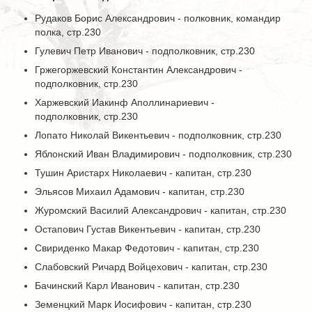
Рудаков Борис Александрович - полковник, командир
полка, стр.230
Гулевич Петр Иванович - подполковник, стр.230
Гржегоржевский Константин Александрович -
подполковник, стр.230
Харжевский Иакинф Аполлинариевич -
подполковник, стр.230
Лопато Николай Викентьевич - подполковник, стр.230
Яблонский Иван Владимирович - подполковник, стр.230
Тушин Аристарх Николаевич - капитан, стр.230
Эльясов Михаил Адамович - капитан, стр.230
Журомский Василий Александрович - капитан, стр.230
Остапович Густав Викентьевич - капитан, стр.230
Свириденко Макар Федотович - капитан, стр.230
Слабовский Ричард Войцехович - капитан, стр.230
Бачинский Карл Иванович - капитан, стр.230
Земенцкий Марк Иосифович - капитан, стр.230