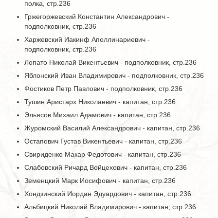
полка, стр.236
Гржегоржевский Константин Александрович -
подполковник, стр.236
Харжевский Иакинф Аполлинариевич -
подполковник, стр.236
Лопато Николай Викентьевич - подполковник, стр.236
Яблонский Иван Владимирович - подполковник, стр.236
Фостиков Петр Павлович - подполковник, стр.236
Тушин Аристарх Николаевич - капитан, стр.236
Эльясов Михаил Адамович - капитан, стр.236
Журомский Василий Александрович - капитан, стр.236
Остапович Густав Викентьевич - капитан, стр.236
Свириденко Макар Федотович - капитан, стр.236
Слабовский Ричард Войцехович - капитан, стр.236
Земенцкий Марк Иосифович - капитан, стр.236
Хондзинский Иордан Эдуардович - капитан, стр.236
Альбицкий Николай Владимирович - капитан, стр.236