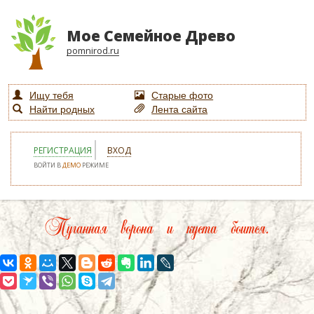
Мое Семейное Древо
pomnirod.ru
Ищу тебя
Старые фото
Найти родных
Лента сайта
РЕГИСТРАЦИЯ
ВХОД
ВОЙТИ В
ДЕМО
РЕЖИМЕ
Пуганная ворона и куста боится.