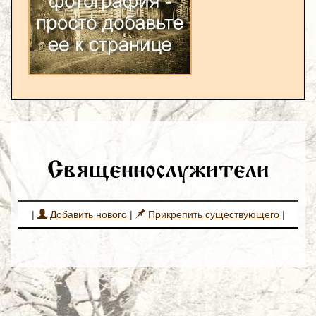
Священнослужители
|
Добавить нового
|
Прикрепить существующего
|