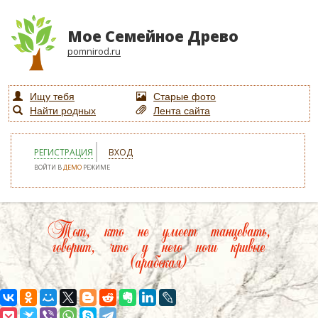
Мое Семейное Древо
pomnirod.ru
Ищу тебя
Старые фото
Найти родных
Лента сайта
РЕГИСТРАЦИЯ
ВХОД
ВОЙТИ В
ДЕМО
РЕЖИМЕ
Тот, кто не умеет танцевать,
говорит, что у него ноги кривые
(арабская)