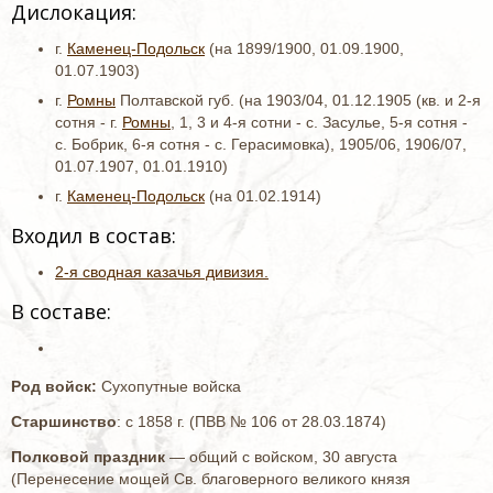
Дислокация:
г.
Каменец-Подольск
(на 1899/1900, 01.09.1900,
01.07.1903)
г.
Ромны
Полтавской губ. (на 1903/04, 01.12.1905 (кв. и 2-я
сотня - г.
Ромны
, 1, 3 и 4-я сотни - с. Засулье, 5-я сотня -
с. Бобрик, 6-я сотня - с. Герасимовка), 1905/06, 1906/07,
01.07.1907, 01.01.1910)
г.
Каменец-Подольск
(на 01.02.1914)
Входил в состав:
2-я сводная казачья дивизия.
В составе:
Род войск:
Сухопутные войска
Старшинство
:
с 1858 г. (ПВВ № 106 от 28.03.1874)
Полковой праздник
— общий с войском, 30 августа
(Перенесение мощей Св. благоверного великого князя