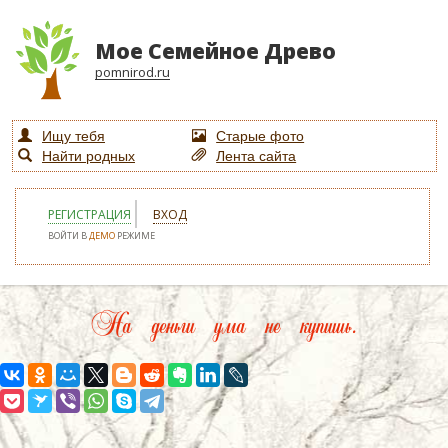
Мое Семейное Древо
pomnirod.ru
Ищу тебя
Старые фото
Найти родных
Лента сайта
РЕГИСТРАЦИЯ
ВХОД
ВОЙТИ В
ДЕМО
РЕЖИМЕ
На деньги ума не купишь.