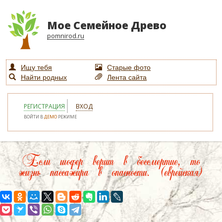
Мое Семейное Древо
pomnirod.ru
Ищу тебя
Старые фото
Найти родных
Лента сайта
РЕГИСТРАЦИЯ
ВХОД
ВОЙТИ В
ДЕМО
РЕЖИМЕ
Если шофер верит в бессмертие, то
жизнь пассажира в опасности. (еврейская)