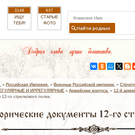
3148
637
ИЩУ
СТАРЫЕ
ТЕБЯ!
ФОТО
Найти родных
Добрая слава лучше богатства.
.
»
Российская Империя.
»
Военные Российской империи.
»
Структ
ЕГУЛЯРНЫЕ И ИРРЕГУЛЯРНЫЕ
»
Армейские корпуса.
»
12-й армей
12-го стрелкового полка.
орические документы 12-го стр