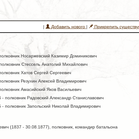
|
Добавить нового
|
Прикрепить существ
- полковник Носаржевский Казимир Доминикович
- полковник Стессель Анатолий Михайлович
 полковник Хатов Сергей Сергеевич
- полковник Резухин Алексей Владимирович
- полковник Амасийский Яков Васильевич
14 - полковник Радовский Александр Станиславович
16 - полковник Запольский Николай Владимирович
вич (1837 - 30.08.1877), полковник, командир батальона