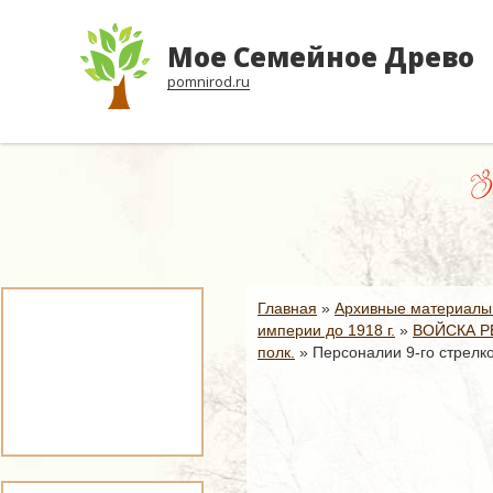
Мое Семейное Древо
pomnirod.ru
За
Главная
»
Архивные материалы
империи до 1918 г.
»
ВОЙСКА Р
полк.
»
Персоналии 9-го стрелко