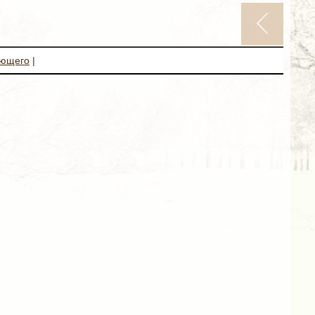
ующего
|