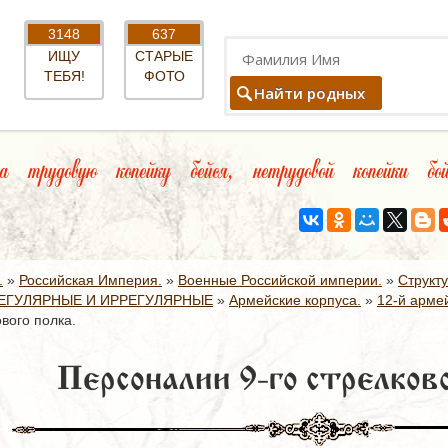
3148
637
ИЩУ
СТАРЫЕ
ТЕБЯ!
ФОТО
Найти родных
 трудовую копейку бейся, нетрудовой копейки бой
.
»
Российская Империя.
»
Военные Российской империи.
»
Структ
ЕГУЛЯРНЫЕ И ИРРЕГУЛЯРНЫЕ
»
Армейские корпуса.
»
12-й армей
вого полка.
Персоналии 9-го стрелково