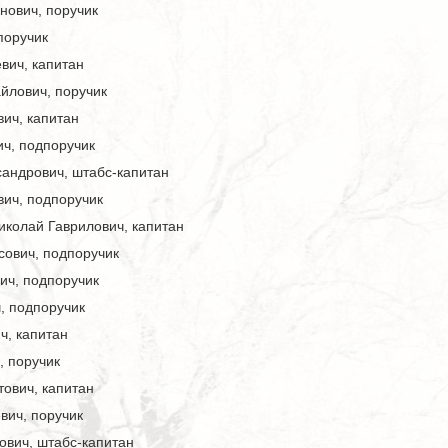
нович, поручик
поручик
вич, капитан
йлович, поручик
ич, капитан
ч, подпоручик
сандрович, штабс-капитан
ич, подпоручик
иколай Гаврилович, капитан
сович, подпоручик
ич, подпоручик
, подпоручик
ч, капитан
, поручик
ович, капитан
вич, поручик
ович, штабс-капитан