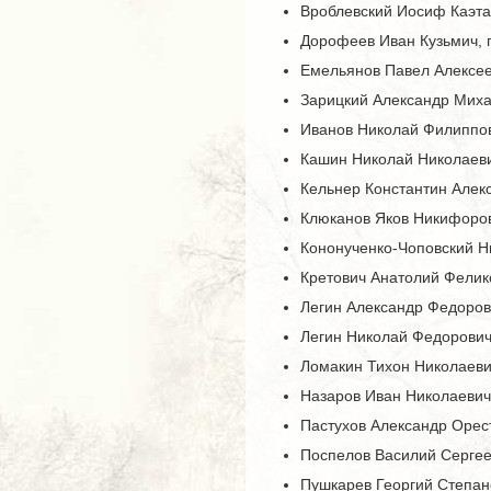
Вроблевский Иосиф Каэта
Дорофеев Иван Кузьмич, 
Емельянов Павел Алексее
Зарицкий Александр Миха
Иванов Николай Филиппов
Кашин Николай Николаеви
Кельнер Константин Алек
Клюканов Яков Никифоров
Кононученко-Чоповский Н
Кретович Анатолий Фелик
Легин Александр Федоров
Легин Николай Федорович
Ломакин Тихон Николаеви
Назаров Иван Николаевич
Пастухов Александр Орест
Поспелов Василий Сергее
Пушкарев Георгий Степан