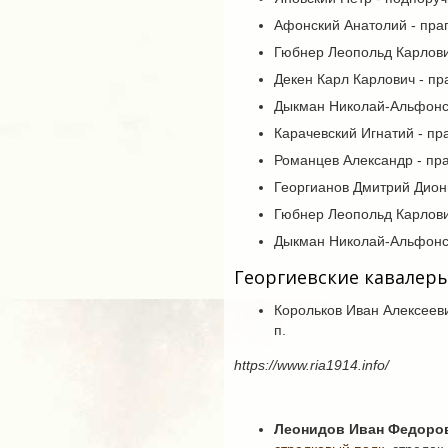
Афонский Анатолий - прапо
Гюбнер Леопольд Карлови
Декен Карл Карлович - п
Дыкман Николай-Альфонс-
Карачевский Игнатий - пра
Романцев Александр - прап
Георгианов Дмитрий Дион
Гюбнер Леопольд Карлови
Дыкман Николай-Альфонс-
Георгиевские кавалер
Корольков Иван Алексеевич
п.
https://www.ria1914.info/
Леонидов Иван Федоро