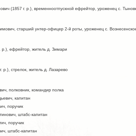
вич (1857 г. р.), временноотпускной ефрейтор, уроженец с. Тынов
мович, старший унтер-офицер 2-й роты, уроженец с. Вознесенско
 р.), ефрейтор, житель д. Зимари
. р.), стрелок, житель д. Лазарево
ич, полковник, командир полка
ьевич, капитан
ич, поручик
тинович, штабс-капитан
ич, поручик
ич, штабс-капитан