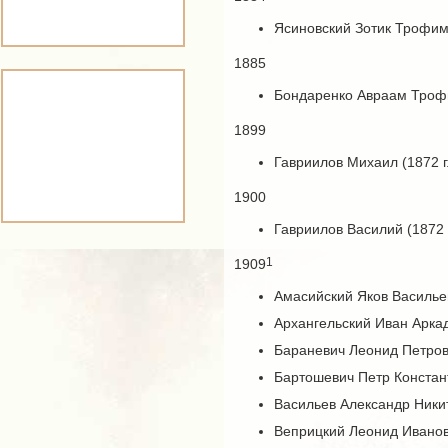
Ясиновский Зотик Трофимо
1885
Бондаренко Авраам Трофи
1899
Гавриилов Михаил (1872 г.
1900
Гавриилов Василий (1872 г
1
1909
Амасийский Яков Васильев
Архангельский Иван Аркад
Бараневич Леонид Петров
Бартошевич Петр Констан
Васильев Александр Никит
Веприцкий Леонид Иванов