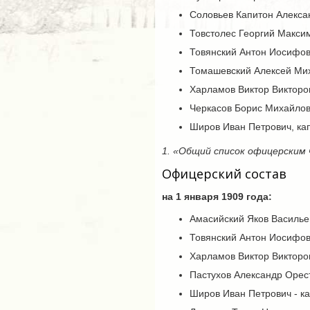
Соловьев Капитон Алекса
Товстолес Георгий Макси
Товянский Антон Иосифов
Томашевский Алексей Мих
Харламов Виктор Викторо
Черкасов Борис Михайлов
Широв Иван Петрович, ка
1. «Общий список офицерским 
Офицерский состав
на 1 января 1909 года:
Амасийский Яков Васильев
Товянский Антон Иосифови
Харламов Виктор Викторов
Пастухов Александр Орест
Широв Иван Петрович - ка