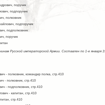
ндрович, поручик
мович, подпоручик
ич, полковник
айлович, подпоручик
вич, подполковник
ич, поручик
питан
чинам Русской императорской Армии. Составлен по 1-е января 1
ич - полковник, командир полка, стр.410
ч - полковник, стр.410
ич - подполковник, стр.410
ович - капитан, стр.410
питан, стр.410