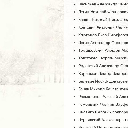
Васильев Александр Никит
Легин Николай Федорович 
Кашин Николай Николаевич
Кретович Анатолий Феликс
Клюканов Яков Никифорови
Легин Александр Федорови
Томашевский Алексей Миха
Товстолес Георгий Максим
Радовский Александр Стан
Харламов Виктор Викторов
Белевич Иосиф Донатович
Гоняк Михаил Константин
Рахманинов Алексей Алек
Гембицкий Филипп Варфо
Писанко Сергей - подпоруч
Чернявский Александр - по
Яновский Петр - подпоручик