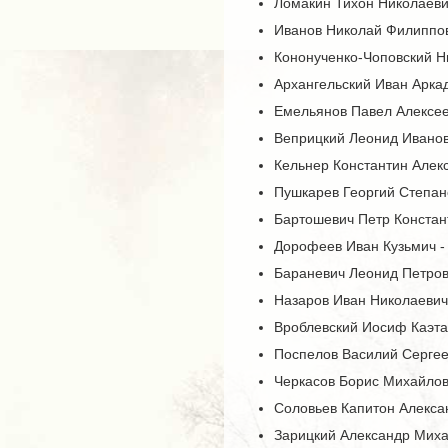
Ломакин Тихон Николаевич
Иванов Николай Филиппови
Кононученко-Чоповский Ни
Архангельский Иван Аркад
Емельянов Павел Алексеев
Веприцкий Леонид Иванови
Кельнер Константин Алекс
Пушкарев Георгий Степано
Бартошевич Петр Констант
Дорофеев Иван Кузьмич - 
Бараневич Леонид Петрови
Назаров Иван Николаевич 
Вроблевский Иосиф Каэтан
Поспелов Василий Сергеев
Черкасов Борис Михайлови
Соловьев Капитон Алексан
Зарицкий Александр Михай