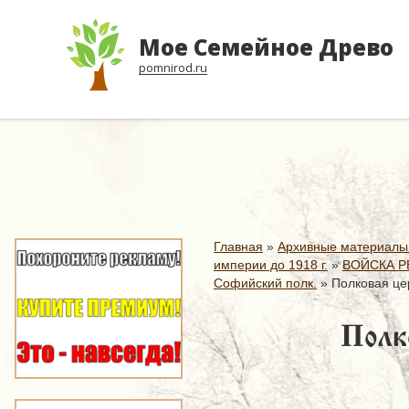
Мое Семейное Древо
pomnirod.ru
Главная
»
Архивные материалы
империи до 1918 г.
»
ВОЙСКА Р
Софийский полк.
»
Полковая це
Полк