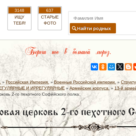
3148
637
ИЩУ
СТАРЫЕ
ТЕБЯ!
ФОТО
Найти родных
Береги нос в большой мороз.
.
»
Российская Империя.
»
Военные Российской империи.
»
Структ
ЕГУЛЯРНЫЕ И ИРРЕГУЛЯРНЫЕ
»
Армейские корпуса.
»
13-й армей
рковь 2-го пехотного Софийского полка.
овая церковь 2-го пехотного С