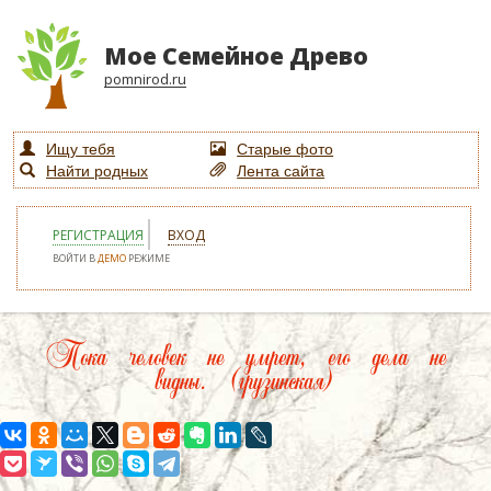
Мое Семейное Древо
pomnirod.ru
Ищу тебя
Старые фото
Найти родных
Лента сайта
РЕГИСТРАЦИЯ
ВХОД
ВОЙТИ В
ДЕМО
РЕЖИМЕ
Пока человек не умрет, его дела не
видны. (грузинская)