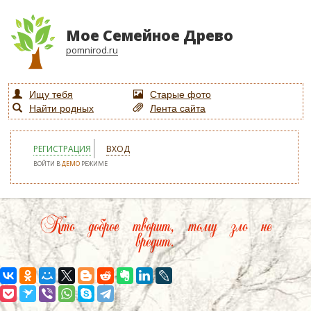
Мое Семейное Древо
pomnirod.ru
Ищу тебя
Старые фото
Найти родных
Лента сайта
РЕГИСТРАЦИЯ
ВХОД
ВОЙТИ В
ДЕМО
РЕЖИМЕ
Кто доброе творит, тому зло не
вредит.