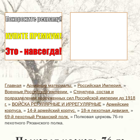
Главная
»
Архивные материалы.
»
Российская Империя.
»
Военные Российской империи.
»
Структура, состав и
подразделения вооруженных сил Российской империи до 1918
г.
»
ВОЙСКА РЕГУЛЯРНЫЕ И ИРРЕГУЛЯРНЫЕ
»
Армейские
корпуса.
»
14-й армейский корпус.
»
18-я пехотная дивизия.
»
69-й пехотный Рязанский полк.
»
Полковая церковь 76-го
пехотного Рязанского полка.