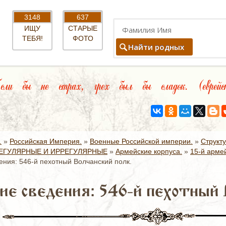
3148
637
ИЩУ
СТАРЫЕ
ТЕБЯ!
ФОТО
Найти родных
и бы не страх, грех был бы сладок. (еврейс
.
»
Российская Империя.
»
Военные Российской империи.
»
Структ
ЕГУЛЯРНЫЕ И ИРРЕГУЛЯРНЫЕ
»
Армейские корпуса.
»
15-й армей
ния: 546-й пехотный Волчанский полк.
е сведения: 546-й пехотный 