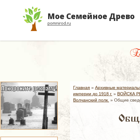
Мое Семейное Древо
pomnirod.ru
Есл
Главная
»
Архивные материалы
империи до 1918 г.
»
ВОЙСКА Р
Волчанский полк.
»
Общие сведе
Общи