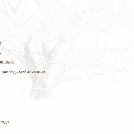
:
к
й полк.
я очередь мобилизации
игада