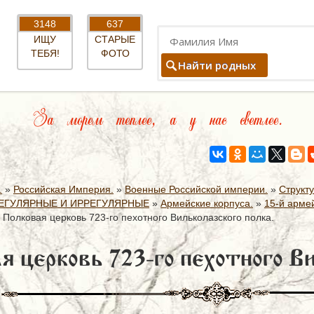
3148
637
ИЩУ
СТАРЫЕ
ТЕБЯ!
ФОТО
Найти родных
За морем теплее, а у нас светлее.
.
»
Российская Империя.
»
Военные Российской империи.
»
Структ
ЕГУЛЯРНЫЕ И ИРРЕГУЛЯРНЫЕ
»
Армейские корпуса.
»
15-й армей
»
Полковая церковь 723-го пехотного Вильколазского полка.
я церковь 723-го пехотного Ви