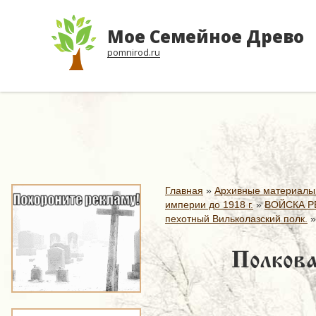
Мое Семейное Древо
pomnirod.ru
Главная
»
Архивные материалы
империи до 1918 г.
»
ВОЙСКА Р
пехотный Вильколазский полк.
Полкова