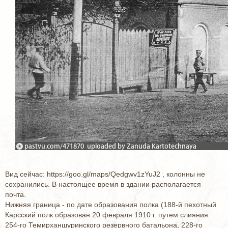
Вид сейчас: https://goo.gl/maps/Qedgwv1zYuJ2 , колонны не
сохранились. В настоящее время в здании располагается
почта.
Нижняя граница - по дате образования полка (188-й пехотный
Карсский полк образован 20 февраля 1910 г. путем слияния
254-го Темирханшуринского резервного батальона, 228-го