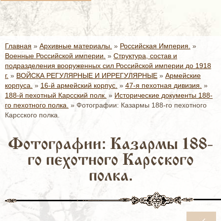
Главная
»
Архивные материалы.
»
Российская Империя.
»
Военные Российской империи.
»
Структура, состав и
подразделения вооруженных сил Российской империи до 1918
ACE
г.
»
ВОЙСКА РЕГУЛЯРНЫЕ И ИРРЕГУЛЯРНЫЕ
»
Армейские
корпуса.
»
16-й армейский корпус.
»
47-я пехотная дивизия.
»
188-й пехотный Карсский полк.
»
Исторические документы 188-
го пехотного полка.
»
Фотографии: Казармы 188-го пехотного
Карсского полка.
Фотографии: Казармы 188-
го пехотного Карсского
полка.