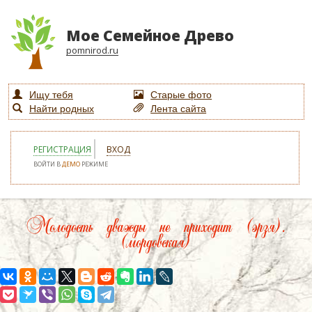
Мое Семейное Древо
pomnirod.ru
Ищу тебя
Старые фото
Найти родных
Лента сайта
РЕГИСТРАЦИЯ
ВХОД
ВОЙТИ В
ДЕМО
РЕЖИМЕ
ACE
Молодость дважды не приходит (эрзя).
(мордовская)