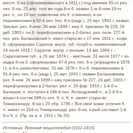
местн. б-на (сформированнаго в 1811 г.) под именем 55-го рез.
пех. б-на; 23 апр. того же года б-н б. назван 1-м б-ном 19-го
рез. п., но 10 окт. повеление это б. отменено, и он
переименован в 92-й рез. пех. б-н (кадр.), 25 мрт. 1891 г. назван
Хвалын. рез. б-ном, 26 мая 1899 г. ему б. присвоен № 228, 26
дкб. 1903 г. он б. переформирован в 2-батал. рез. полк. 227-й
пех. рез. Балашовский п. имел старш-во с 17 янв. 1811 г., когда
б. сформирован Саратов. внутр. губ. полуб-н, наименованный
14 июля 1816 г. Саратов. внутр. г-зонным, 13 авг. 1864 г. -
Саратовским губ., а 26 авг. 1874 г. - местным. 31 июля 1877 г. из
кадра б-на б. сформирован 47-й рез. пех. б-н (упразднен в 1878
г.), а б-н укомплектован. 31 авг. 1878 г. б-н б. переименован в
91-й рез. пех. б-н (кадр.), 25 мрт. 1891 г. назван Балашовеким
рез. б-ном. 26 мая 1899 г. ему присвоен № 227, 26 дкб. 1903 г.
переформирован в 2-батал. рез. п. 20 фвр. 1910 г. 1-й б-н
Балашов. п. поступил в 186-й пех. Асландузский п., а 2-й б-н
вошел в состав 188-го пех. К. п. К. п. имеет старш-во
Темирханшур. б-на с 29 нбр. 1796 г. Все свои знаки отличия К.
п. имеет от 254-го Темирханшур. рез. б-на, к-рый составил 1-й
б-н К. п. (Пр. по в. в. 1911 г. № 25).
Источник: Военная энциклопедия (1911-1915)