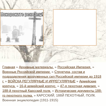
Главная
»
Архивные материалы.
»
Российская Империя.
»
Военные Российской империи.
»
Структура, состав и
подразделения вооруженных сил Российской империи до 1918
г.
»
ВОЙСКА РЕГУЛЯРНЫЕ И ИРРЕГУЛЯРНЫЕ
»
Армейские
корпуса.
»
16-й армейский корпус.
»
47-я пехотная дивизия.
»
188-й пехотный Карсский полк.
»
Исторические документы 188-
го пехотного полка.
»
КАРССКИЙ, 188Й ПЕХОТНЫЙ, ПОЛК.
Военная энциклопедия (1911-1915)