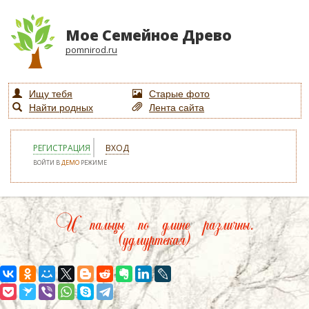
Мое Семейное Древо
pomnirod.ru
Ищу тебя
Старые фото
Найти родных
Лента сайта
РЕГИСТРАЦИЯ
ВХОД
ВОЙТИ В
ДЕМО
РЕЖИМЕ
И пальцы по длине различны.
(удмуртская)