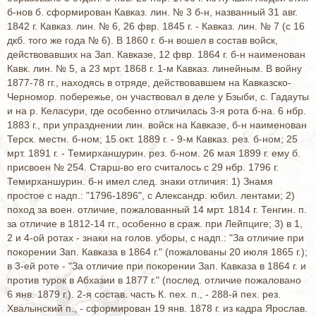
б-нов б. сформирован Кавказ. лин. № 3 б-н, названный 31 авг.
1842 г. Кавказ. лин. № 6, 26 фвр. 1845 г. - Кавказ. лин. № 7 (с 16
дкб. того же года № 6). В 1860 г. б-н вошел в состав войск,
действовавших на Зап. Кавказе, 12 фвр. 1864 г. б-н наименован
Кавк. лин. № 5, а 23 мрт. 1868 г. 1-м Кавказ. линейным. В войну
1877-78 гг., находясь в отряде, действовавшем на Кавказско-
Черномор. побережье, он участвовал в деле у Бзыби, с. Гадауты
и на р. Келасури, где особенно отличилась 3-я рота б-на. 6 нбр.
1883 г., при упразднении лин. войск на Кавказе, б-н наименован
Терск. местн. б-ном; 15 окт. 1889 г. - 9-м Кавказ. рез. б-ном; 25
мрт. 1891 г. - Темирханшурин. рез. б-ном. 26 мая 1899 г. ему б.
присвоен № 254. Старш-во его считалось с 29 нбр. 1796 г.
Темирханшурин. б-н имел след. знаки отличия: 1) Знамя
простое с надп.: "1796-1896", с Александр. юбил. лентами; 2)
поход за воен. отличие, пожалованный 14 мрт. 1814 г. Тенгин. п.
за отличие в 1812-14 гг., особенно в сраж. при Лейпциге; 3) в 1,
2 и 4-ой ротах - знаки на голов. уборы, с надп.: "За отличие при
покорении Зап. Кавказа в 1864 г." (пожалованы 20 июля 1865 г.);
в 3-ей роте - "За отличие при покорении Зап. Кавказа в 1864 г. и
против турок в Абхазии в 1877 г." (послед. отличие пожаловано
6 янв. 1879 г.). 2-я состав. часть К. пех. п., - 288-й пех. рез.
Хвалынский п., - сформирован 19 янв. 1878 г. из кадра Ярослав.