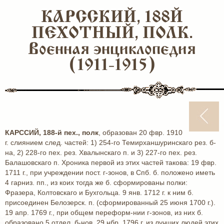
КАРССКИЙ, 188Й
ПЕХОТНЫЙ, ПОЛК.
Военная энциклопедия
(1911-1915)
КАРССИЙ, 188-й пех., полк
, образован 20 фвр. 1910
г. слиянием след. частей: 1) 254-го Темирханшуринскаго рез. б-
на, 2) 228-го пех. рез. Хвалынскаго п. и 3) 227-го пех. рез.
Балашовскаго п. Хроника первой из этих частей такова: 19 фвр.
1711 г., при учреждении пост. г-зонов, в Спб. б. положено иметь
4 гарниз. пп., из коих тогда же б. сформированы полки:
Фразера, Колтовскаго и Бухгольца. 9 янв. 1712 г. к ним б.
присоединен Белозерск. п. (сформированный 25 июня 1700 г.).
19 апр. 1769 г., при общем переформ-нии г-зонов, из них б.
образовано 5 отдел. б-нов. 29 нбр. 1796 г. из лучших людей этих