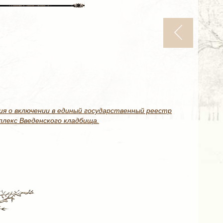
я о включении в единый государственный реестр
лекс Введенского кладбища.