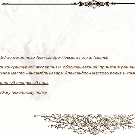
8-го пехотного Александро-Невский полка. (сканы)
рико-культурной экспертизы, обосновывающей принятие решени
ное место «Ансамбль казарм Александро-Невского полка и комп
ехотный резервный полк
98-му пехотному полку