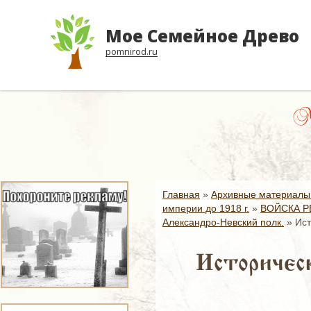
Мое Семейное Древо
pomnirod.ru
Ма
Главная
»
Архивные материалы
империи до 1918 г.
»
ВОЙСКА Р
Александро-Невский полк.
»
Ист
Историческ