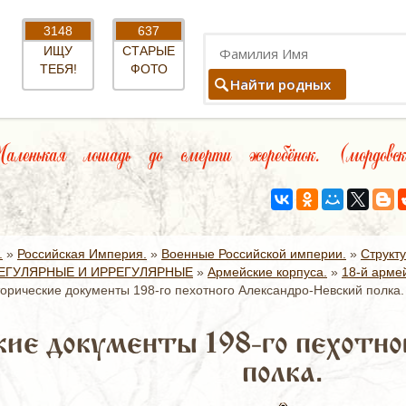
3148
637
ИЩУ
СТАРЫЕ
ТЕБЯ!
ФОТО
Найти родных
ленькая лошадь до смерти жеребёнок. (мордовск
.
»
Российская Империя.
»
Военные Российской империи.
»
Структ
ЕГУЛЯРНЫЕ И ИРРЕГУЛЯРНЫЕ
»
Армейские корпуса.
»
18-й армей
орические документы 198-го пехотного Александро-Невский полка.
ие документы 198-го пехотно
полка.