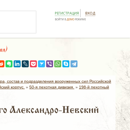
РЕГИСТРАЦИЯ
ВХОД
ВОЙТИ В
ДЕМО
РЕЖИМЕ
ая)
ура, состав и подразделения вооруженных сил Российской
ский корпус.
»
50-я пехотная дивизия.
»
198-й пехотный
го Александро-Невский