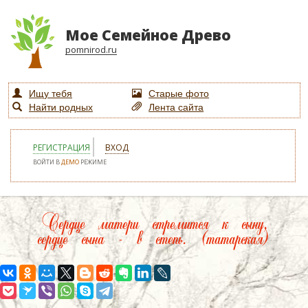
Мое Семейное Древо
pomnirod.ru
Ищу тебя
Старые фото
Найти родных
Лента сайта
РЕГИСТРАЦИЯ
ВХОД
ВОЙТИ В
ДЕМО
РЕЖИМЕ
Сердце матери стремится к сыну,
сердце сына - в степь. (татарская)